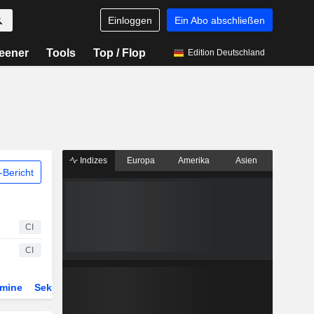
Einloggen
Ein Abo abschließen
eener
Tools
Top / Flop
Edition Deutschland
Indizes
Europa
Amerika
Asien
Bericht
CI
CI
rmine
Sektor
Derivate
ETFs