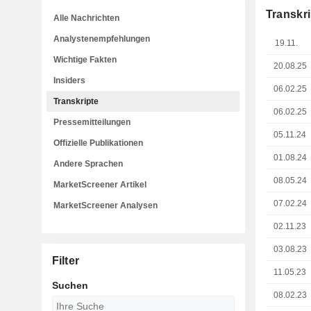
Transkri
Alle Nachrichten
Analystenempfehlungen
19.11.
Wichtige Fakten
20.08.25
Insiders
06.02.25
Transkripte
06.02.25
Pressemitteilungen
05.11.24
Offizielle Publikationen
01.08.24
Andere Sprachen
08.05.24
MarketScreener Artikel
07.02.24
MarketScreener Analysen
02.11.23
03.08.23
Filter
11.05.23
Suchen
08.02.23