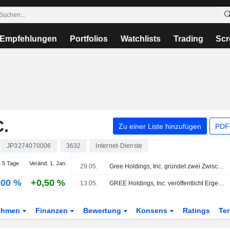
Empfehlungen
Portfolios
Watchlists
Trading
Scr
.
Zu einer Liste hinzufügen
PDF-
JP3274070006
3632
Internet-Dienste
 5 Tage
Veränd. 1. Jan.
29.05.
Gree Holdings, Inc. gründet zwei Zwischenholdinggesellschaften und ordnet Tochtergesellschaften durch Sacheinlagen neu
,00 %
+0,50 %
13.05.
GREE Holdings, Inc. veröffentlicht Ergebniszahlen für die ersten neun Monate zum 31. März 2026
ehmen
Finanzen
Bewertung
Konsens
Ratings
Te