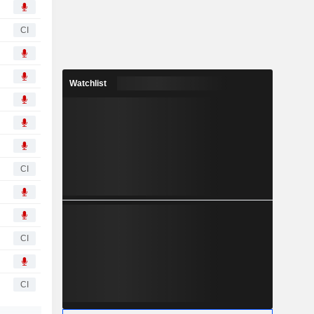
CI
Watchlist
CI
CI
CI