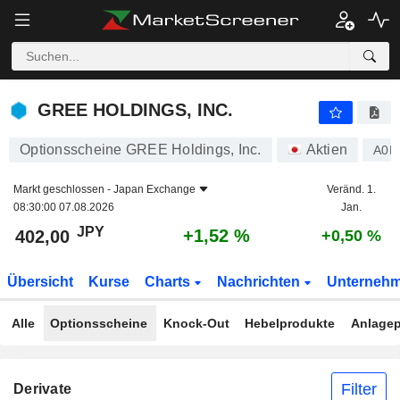
GREE HOLDINGS, INC.
402,00
¥
+1,52 %
GREE HOLDINGS, INC.
Optionsscheine GREE Holdings, Inc.
Aktien
A0R
Markt geschlossen -
Japan Exchange
Veränd. 1.
08:30:00 07.08.2026
Jan.
JPY
+1,52 %
402,00
+0,50 %
Übersicht
Kurse
Charts
Nachrichten
Unterneh
Alle
Optionsscheine
Knock-Out
Hebelprodukte
Anlagep
Filter
Derivate