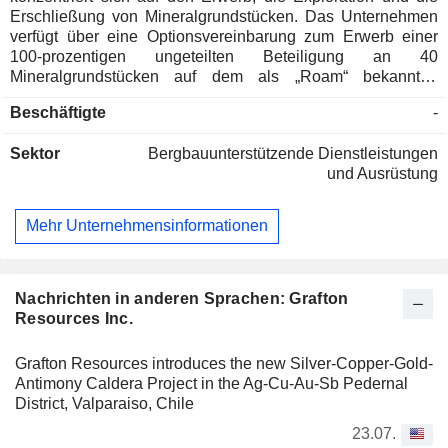
Erschließung von Mineralgrundstücken. Das Unternehmen
verfügt über eine Optionsvereinbarung zum Erwerb einer
100-prozentigen ungeteilten Beteiligung an 40
Mineralgrundstücken auf dem als „Roam“ bekannten
Grundstück in der Nähe von Watson Lake (Yukon) im
Beschäftigte
-
Bergbaugebiet Liard in British Columbia.
Sektor
Bergbauunterstützende Dienstleistungen
und Ausrüstung
Mehr Unternehmensinformationen
Nachrichten in anderen Sprachen: Grafton
Resources Inc.
Grafton Resources introduces the new Silver-Copper-Gold-
Antimony Caldera Project in the Ag-Cu-Au-Sb Pedernal
District, Valparaiso, Chile
23.07.