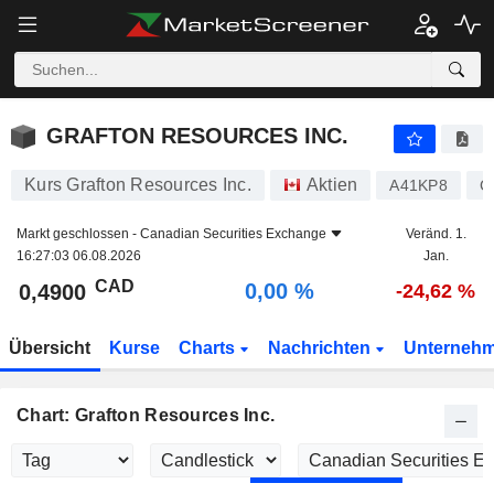
GRAFTON RESOURCES INC.
0,4900
$
0,00 %
GRAFTON RESOURCES INC.
Kurs Grafton Resources Inc.
Aktien
A41KP8
C
Markt geschlossen -
Canadian Securities Exchange
Veränd. 1.
16:27:03 06.08.2026
Jan.
CAD
0,00 %
0,4900
-24,62 %
Übersicht
Kurse
Charts
Nachrichten
Unterneh
Chart: Grafton Resources Inc.