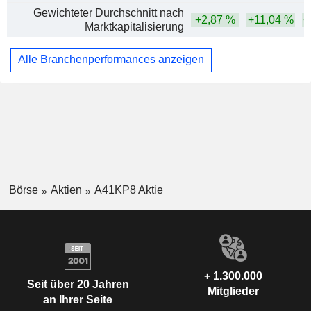
Gewichteter Durchschnitt nach
+2,87 %
+11,04 %
+
Marktkapitalisierung
Alle Branchenperformances anzeigen
Börse
Aktien
A41KP8 Aktie
+ 1.300.000
Seit über 20 Jahren
Mitglieder
an Ihrer Seite