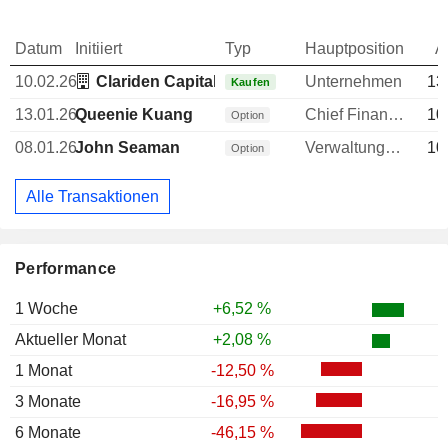
Datum
Initiiert
Typ
Hauptposition
A
10.02.26
Clariden Capital Ltd.
Unternehmen
13
Kaufen
13.01.26
Queenie Kuang
Chief Financial Officer (CFO)
10
Option
08.01.26
John Seaman
Verwaltungsratsmitglied
10
Option
Alle Transaktionen
Performance
1 Woche
+6,52 %
Aktueller Monat
+2,08 %
1 Monat
-12,50 %
3 Monate
-16,95 %
6 Monate
-46,15 %