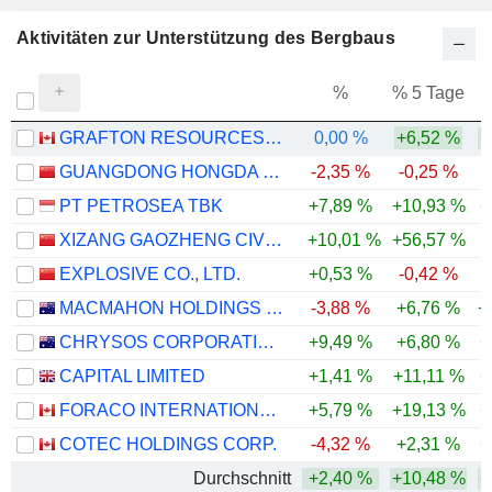
Aktivitäten zur Unterstützung des Bergbaus
%
% 5 Tage
%
GRAFTON RESOURCES INC.
0,00 %
+6,52 %
+
GUANGDONG HONGDA HOLDINGS GROUP CO., LTD.
-2,35 %
-0,25 %
-
PT PETROSEA TBK
+7,89 %
+10,93 %
+
XIZANG GAOZHENG CIVIL EXPLOSIVES CO., LTD.
+10,01 %
+56,57 %
EXPLOSIVE CO., LTD.
+0,53 %
-0,42 %
-
MACMAHON HOLDINGS LIMITED
-3,88 %
+6,76 %
+
CHRYSOS CORPORATION LIMITED
+9,49 %
+6,80 %
+
CAPITAL LIMITED
+1,41 %
+11,11 %
+
FORACO INTERNATIONAL SA
+5,79 %
+19,13 %
+
COTEC HOLDINGS CORP.
-4,32 %
+2,31 %
+
Durchschnitt
+2,40 %
+10,48 %
+