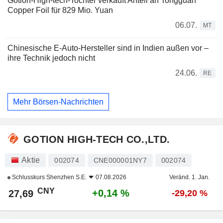
Gotion-High-tech-Tochter verkauft Anteil an Tongguan
Copper Foil für 829 Mio. Yuan
06.07.
MT
Chinesische E-Auto-Hersteller sind in Indien außen vor –
ihre Technik jedoch nicht
24.06.
RE
Mehr Börsen-Nachrichten
GOTION HIGH-TECH CO.,LTD.
Aktie
002074
CNE000001NY7
002074
Schlusskurs
Shenzhen S.E.
07.08.2026
Veränd. 1. Jan.
CNY
+0,14 %
27,69
-29,20 %