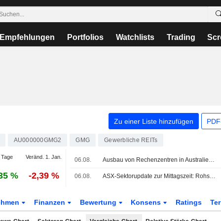
Empfehlungen
Portfolios
Watchlists
Trading
Scr
Zu einer Liste hinzufügen
PDF-
AU000000GMG2
GMG
Gewerbliche REITs
 Tage
Veränd. 1. Jan.
06.08.
Ausbau von Rechenzentren in Australien könnte sich bis 2030 auf 150 Mrd. AUD belaufen und zum wichtigsten Treiber des Wachstums der Unternehmensinvestitionen werden, sagt CommBank
35 %
-2,39 %
06.08.
ASX-Sektorupdate zur Mittagszeit: Rohstoffwerte legen zu, Immobiliensektor unter Druck
ehmen
Finanzen
Bewertung
Konsens
Ratings
Te