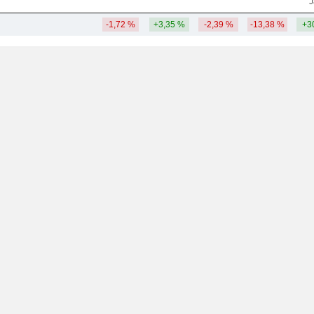
J
-1,72 %
+3,35 %
-2,39 %
-13,38 %
+3