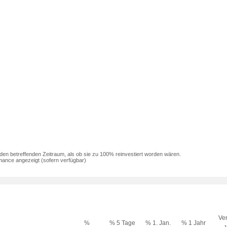
den betreffenden Zeitraum, als ob sie zu 100% reinvestiert worden wären.
mance angezeigt (sofern verfügbar)
Ver
%
% 5 Tage
% 1. Jan.
% 1 Jahr