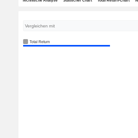
Technische Analyse
Statischer Chart
Total Return-Chart
N
Total Return