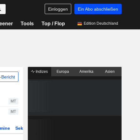
Einloggen
Ein Abo abschließen
eener
Tools
Top / Flop
Edition Deutschland
Indizes
Europa
Amerika
Asien
Bericht
MT
MT
rmine
Sektor
Derivate
ETFs