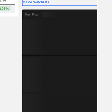
ahre
Meine Watchlists
0,06 %
44,39 Mrd.
Top / Flop