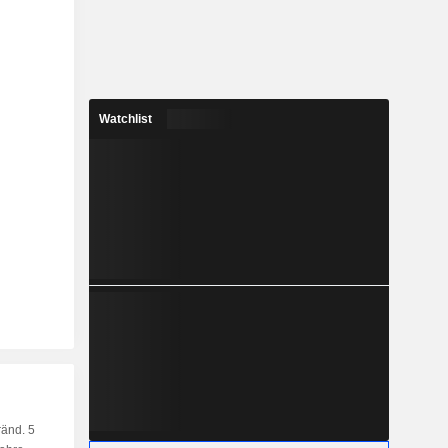
Watchlist
änd. 5
Kap.
KF
MF
LF