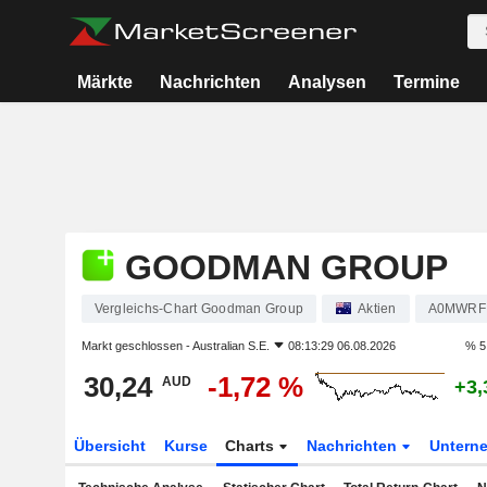
Märkte
Nachrichten
Analysen
Termine
GOODMAN GROUP
Vergleichs-Chart Goodman Group
Aktien
A0MWRF
Markt geschlossen -
Australian S.E.
08:13:29 06.08.2026
% 5
30,24
-1,72 %
AUD
+3,
Übersicht
Kurse
Charts
Nachrichten
Untern