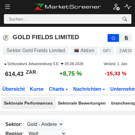
GOLD FIELDS LIMITED
614,43
R
+8,75 %
GOLD FIELDS LIMITED
Sektor Gold Fields Limited
Aktien
GFI
ZAE000
Schlusskurs
Johannesburg S.E.
05.08.2026
Veränd. 1. Jan.
ZAR
+8,75 %
614,43
-15,33 %
Übersicht
Kurse
Charts
Nachrichten
Unterneh
Sektorale Performances
Sektorale Bewertungen
branchensp
Sektor:
Region: