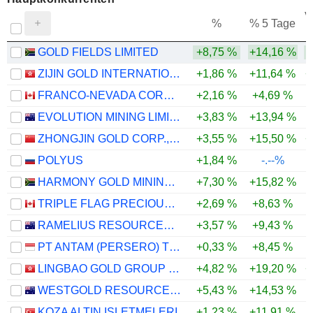
V
%
% 5 Tage
GOLD FIELDS LIMITED
+8,75 %
+14,16 %
ZIJIN GOLD INTERNATIONAL COMPANY LIMITED
+1,86 %
+11,64 %
+
FRANCO-NEVADA CORPORATION
+2,16 %
+4,69 %
EVOLUTION MINING LIMITED
+3,83 %
+13,94 %
ZHONGJIN GOLD CORP.,LTD
+3,55 %
+15,50 %
+
POLYUS
+1,84 %
-.--%
HARMONY GOLD MINING COMPANY LIMITED
+7,30 %
+15,82 %
TRIPLE FLAG PRECIOUS METALS CORP.
+2,69 %
+8,63 %
RAMELIUS RESOURCES LIMITED
+3,57 %
+9,43 %
PT ANTAM (PERSERO) TBK
+0,33 %
+8,45 %
LINGBAO GOLD GROUP COMPANY LTD.
+4,82 %
+19,20 %
+
WESTGOLD RESOURCES LIMITED
+5,43 %
+14,53 %
KOZA ALTIN ISLETMELERI
+1,23 %
+11,91 %