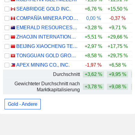
SEABRIDGE GOLD INC.
+6,76 %
+15,50 %
COMPAÑÍA MINERA PODEROSA S.A.
0,00 %
-0,37 %
EMERALD RESOURCES NL
+3,28 %
+9,71 %
ZHAOJIN INTERNATIONAL GOLD CO., LTD.
+5,51 %
+29,66 %
+
BEIJING XIAOCHENG TECHNOLOGY STOCK CO., LTD
+2,97 %
+17,75 %
TONGGUAN GOLD GROUP LIMITED
+8,58 %
+29,75 %
+
APEX MINING CO., INC.
-1,97 %
+6,58 %
+
Durchschnitt
+3,62 %
+9,95 %
+
Gewichteter Durchschnitt nach
+3,78 %
+9,08 %
+
Marktkapitalisierung
Gold - Andere