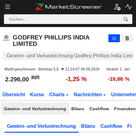
GODFREY PHILLIPS INDIA LIMITED
2.296,00
₹
-1,25 %
GODFREY PHILLIPS INDIA
LIMITED
Gewinn- und Verlustrechnung Godfrey Phillips India Limit
Markt geschlossen -
Bombay S.E.
12:24:07 06.08.2026
Veränd. 1. Jan.
INR
-1,25 %
2.296,00
-16,86 %
Übersicht
Kurse
Charts
Nachrichten
Unterneh
Gewinn- und Verlustrechnung
Bilanz
Cashflow
Finanzken
Gewinn- und Verlustrechnung
Bilanz
Cashflow
Fin