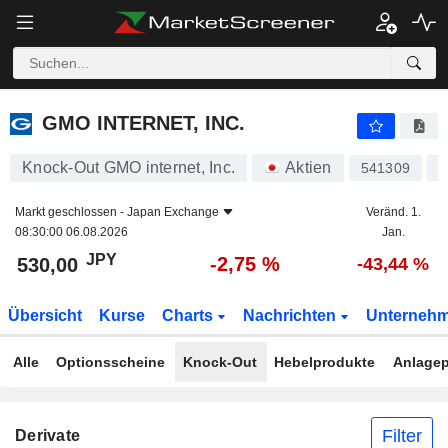
GMO INTERNET, INC.
530,00
¥
-2,75 %
GMO INTERNET, INC.
Knock-Out GMO internet, Inc.
Aktien
541309
J
Markt geschlossen -
Japan Exchange
Veränd. 1.
08:30:00 06.08.2026
Jan.
JPY
-2,75 %
530,00
-43,44 %
Übersicht
Kurse
Charts
Nachrichten
Unterneh
Alle
Optionsscheine
Knock-Out
Hebelprodukte
Anlagep
Filter
Derivate