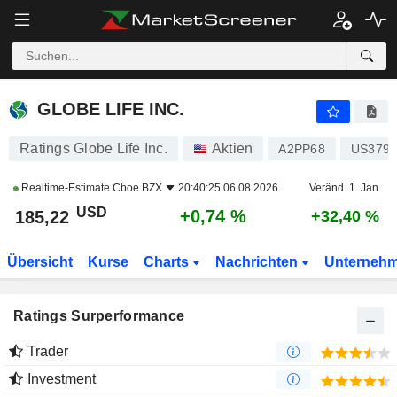
GLOBE LIFE INC.
185,22
$
+0,74 %
GLOBE LIFE INC.
Ratings Globe Life Inc.
Aktien
A2PP68
US3795
Realtime-Estimate
Cboe BZX
20:40:25 06.08.2026
Veränd. 1. Jan.
USD
+0,74 %
185,22
+32,40 %
Übersicht
Kurse
Charts
Nachrichten
Unterneh
Ratings Surperformance
Trader
Investment