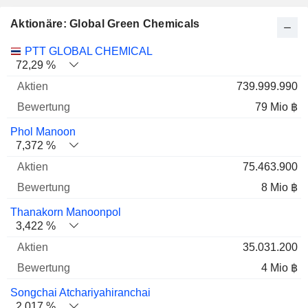
Aktionäre: Global Green Chemicals
Name
Aktien
%
Bewertung
PTT GLOBAL CHEMICAL
72,29 %
739.999.990
79 Mio ฿
Phol Manoon
7,372 %
75.463.900
8 Mio ฿
Thanakorn Manoonpol
3,422 %
35.031.200
4 Mio ฿
Songchai Atchariyahiranchai
2,017 %