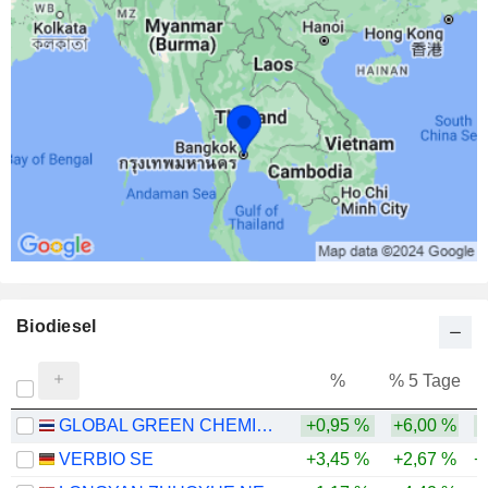
Biodiesel
%
% 5 Tage
%
GLOBAL GREEN CHEMICALS
+0,95 %
+6,00 %
VERBIO SE
+3,45 %
+2,67 %
+