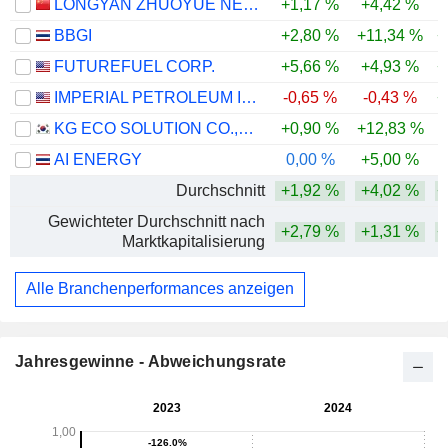
LONGYAN ZHUOYUE NEW ENERGY CO., LTD.
+1,17 %
+4,42 %
-
BBGI
+2,80 %
+11,34 %
+
FUTUREFUEL CORP.
+5,66 %
+4,93 %
+
IMPERIAL PETROLEUM INC.
-0,65 %
-0,43 %
+
KG ECO SOLUTION CO.,LTD.
+0,90 %
+12,83 %
AI ENERGY
0,00 %
+5,00 %
Durchschnitt
+1,92 %
+4,02 %
+
Gewichteter Durchschnitt nach
+2,79 %
+1,31 %
+
Marktkapitalisierung
Alle Branchenperformances anzeigen
Jahresgewinne - Abweichungsrate