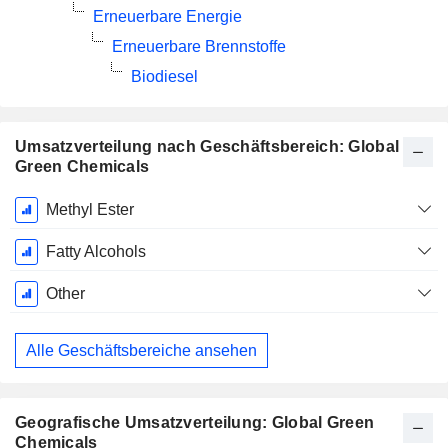
Erneuerbare Energie
Erneuerbare Brennstoffe
Biodiesel
Umsatzverteilung nach Geschäftsbereich: Global
Green Chemicals
Ende d.
Methyl Ester
Geschäftsjahres:
Dezember
Fatty Alcohols
Other
Alle Geschäftsbereiche ansehen
Geografische Umsatzverteilung: Global Green
Chemicals