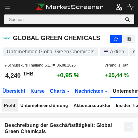
GLOBAL GREEN CHEMICALS
4,240
฿
+0,95 %
GLOBAL GREEN CHEMICALS
Unternehmen Global Green Chemicals
Aktien
G
Schlusskurs
Thailand S.E.
06.08.2026
Veränd. 1. Jan.
THB
+0,95 %
4,240
+25,44 %
Übersicht
Kurse
Charts
Nachrichten
Unterneh
Profil
Unternehmensführung
Aktionärsstruktur
Insider-Tr
Beschreibung der Geschäftstätigkeit: Global
Green Chemicals