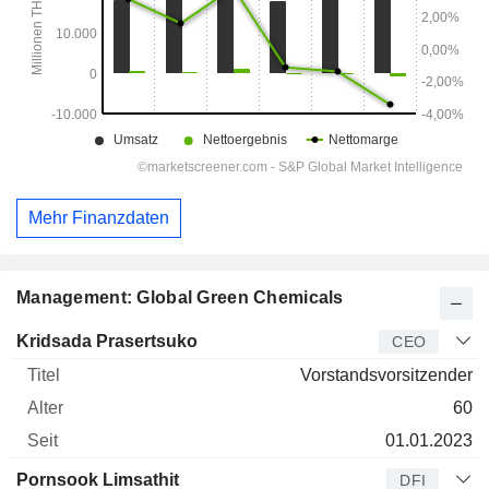
Mehr Finanzdaten
Management: Global Green Chemicals
Manager
Titel
Alter
Seit
Kridsada Prasertsuko
CEO
Vorstandsvorsitzender
60
01.01.2023
Pornsook Limsathit
DFI