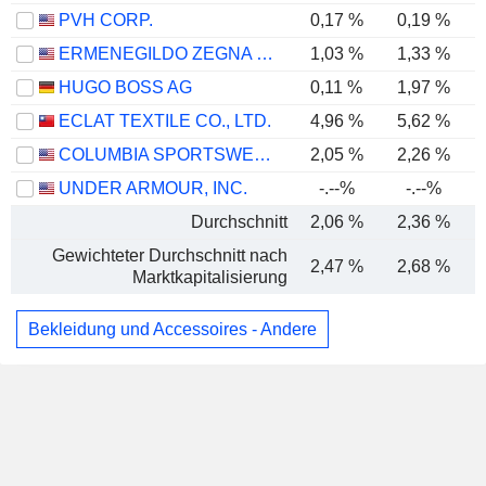
PVH CORP.
0,17 %
0,19 %
ERMENEGILDO ZEGNA N.V.
1,03 %
1,33 %
HUGO BOSS AG
0,11 %
1,97 %
ECLAT TEXTILE CO., LTD.
4,96 %
5,62 %
COLUMBIA SPORTSWEAR COMPANY
2,05 %
2,26 %
UNDER ARMOUR, INC.
-.--%
-.--%
Durchschnitt
2,06 %
2,36 %
Gewichteter Durchschnitt nach
2,47 %
2,68 %
Marktkapitalisierung
Bekleidung und Accessoires - Andere