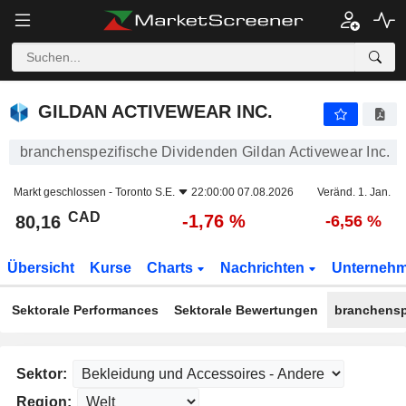
GILDAN ACTIVEWEAR INC.
80,16
$
-1,76 %
GILDAN ACTIVEWEAR INC.
branchenspezifische Dividenden Gildan Activewear Inc.
Markt geschlossen -
Toronto S.E.
22:00:00 07.08.2026
Veränd. 1. Jan.
CAD
-1,76 %
80,16
-6,56 %
Übersicht
Kurse
Charts
Nachrichten
Unterneh
Sektorale Performances
Sektorale Bewertungen
branchensp
Sektor:
Region: