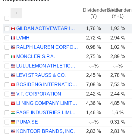
Dividendenrendite
Dividendenre
(Y)
(Y+1)
GILDAN ACTIVEWEAR INC.
1,76 %
1,93 %
LVMH
2,72 %
2,94 %
RALPH LAUREN CORPORATION
0,98 %
1,02 %
MONCLER S.P.A.
2,75 %
2,89 %
LULULEMON ATHLETICA INC.
-.--%
-.--%
LEVI STRAUSS & CO.
2,45 %
2,78 %
BOSIDENG INTERNATIONAL HOLDINGS LIMITED
7,08 %
7,53 %
V.F. CORPORATION
2,42 %
2,44 %
LI NING COMPANY LIMITED
4,36 %
4,85 %
PAGE INDUSTRIES LIMITED
1,46 %
1,6 %
PUMA SE
-.--%
0,31 %
KONTOOR BRANDS, INC.
2,83 %
2,81 %