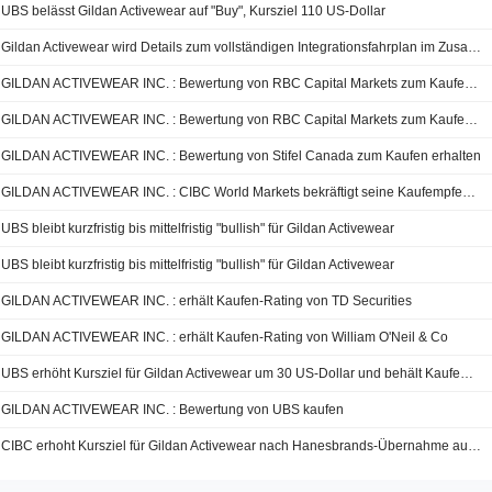
UBS belässt Gildan Activewear auf "Buy", Kursziel 110 US-Dollar
Gildan Activewear wird Details zum vollständigen Integrationsfahrplan im Zusammenhang mit der Übernahme von HanesBrands bekanntgeben, sagt RBC
GILDAN ACTIVEWEAR INC. : Bewertung von RBC Capital Markets zum Kaufen erhalten
GILDAN ACTIVEWEAR INC. : Bewertung von RBC Capital Markets zum Kaufen erhalten
GILDAN ACTIVEWEAR INC. : Bewertung von Stifel Canada zum Kaufen erhalten
GILDAN ACTIVEWEAR INC. : CIBC World Markets bekräftigt seine Kaufempfehlung
UBS bleibt kurzfristig bis mittelfristig "bullish" für Gildan Activewear
UBS bleibt kurzfristig bis mittelfristig "bullish" für Gildan Activewear
GILDAN ACTIVEWEAR INC. : erhält Kaufen-Rating von TD Securities
GILDAN ACTIVEWEAR INC. : erhält Kaufen-Rating von William O'Neil & Co
UBS erhöht Kursziel für Gildan Activewear um 30 US-Dollar und behält Kaufempfehlung bei, nachdem HanesBrands gekauft hat
GILDAN ACTIVEWEAR INC. : Bewertung von UBS kaufen
CIBC erhoht Kursziel für Gildan Activewear nach Hanesbrands-Übernahme auf 71 US-Dollar