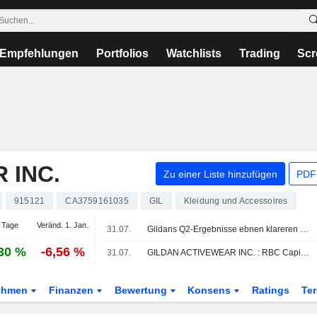
Empfehlungen
Portfolios
Watchlists
Trading
Scr
 INC.
Zu einer Liste hinzufügen
PDF-
915121
CA3759161035
GIL
Kleidung und Accessoires
 Tage
Veränd. 1. Jan.
31.07.
Gildans Q2-Ergebnisse ebnen klareren Weg für Wiederaufnahme von Aktienrückkäufen bis Jahresende, sagt RBC
30 %
-6,56 %
31.07.
GILDAN ACTIVEWEAR INC. : RBC Capital Markets behält seine Kaufempfehlung bei
ehmen
Finanzen
Bewertung
Konsens
Ratings
Te