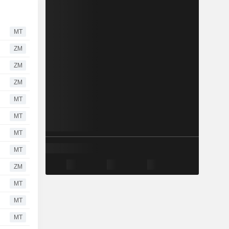
MT
ZM
ZM
ZM
MT
MT
MT
MT
ZM
MT
MT
MT