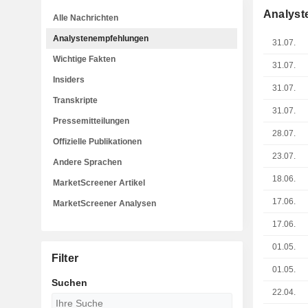
Analyst
Alle Nachrichten
Analystenempfehlungen
31.07.
Wichtige Fakten
31.07.
Insiders
31.07.
Transkripte
31.07.
Pressemitteilungen
28.07.
Offizielle Publikationen
23.07.
Andere Sprachen
18.06.
MarketScreener Artikel
17.06.
MarketScreener Analysen
17.06.
01.05.
Filter
01.05.
Suchen
22.04.