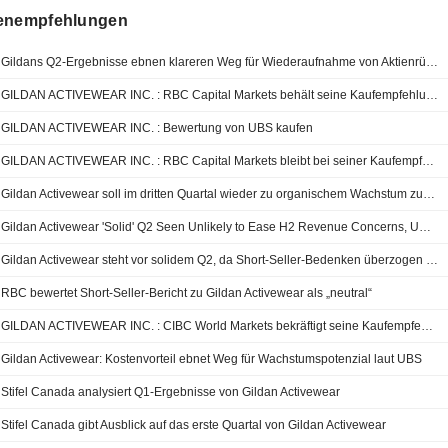
enempfehlungen
Gildans Q2-Ergebnisse ebnen klareren Weg für Wiederaufnahme von Aktienrückkäufen bis Jahresende, sagt RBC
GILDAN ACTIVEWEAR INC. : RBC Capital Markets behält seine Kaufempfehlung bei
GILDAN ACTIVEWEAR INC. : Bewertung von UBS kaufen
GILDAN ACTIVEWEAR INC. : RBC Capital Markets bleibt bei seiner Kaufempfehlung
Gildan Activewear soll im dritten Quartal wieder zu organischem Wachstum zurückkehren, sagt RBC
Gildan Activewear 'Solid' Q2 Seen Unlikely to Ease H2 Revenue Concerns, UBS Says
Gildan Activewear steht vor solidem Q2, da Short-Seller-Bedenken überzogen wirken, sagt UBS
RBC bewertet Short-Seller-Bericht zu Gildan Activewear als „neutral“
GILDAN ACTIVEWEAR INC. : CIBC World Markets bekräftigt seine Kaufempfehlung
Gildan Activewear: Kostenvorteil ebnet Weg für Wachstumspotenzial laut UBS
Stifel Canada analysiert Q1-Ergebnisse von Gildan Activewear
Stifel Canada gibt Ausblick auf das erste Quartal von Gildan Activewear