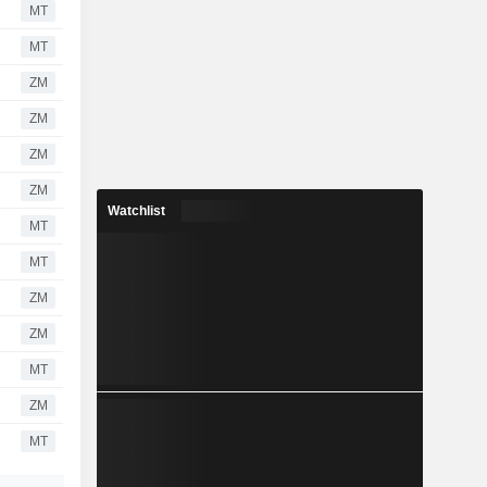
MT
MT
ZM
ZM
ZM
ZM
Watchlist
MT
MT
ZM
ZM
MT
ZM
MT