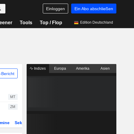
Einloggen
Ein Abo abschließen
eener
Tools
Top / Flop
Edition Deutschland
Indizes
Europa
Amerika
Asien
Bericht
MT
ZM
rmine
Sektor
Derivate
ETFs