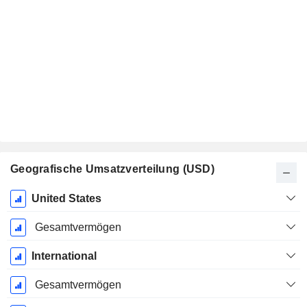
Geografische Umsatzverteilung (USD)
Ende d.
United States
Geschäftsjahres:
Dezember
Gesamtvermögen
International
Gesamtvermögen