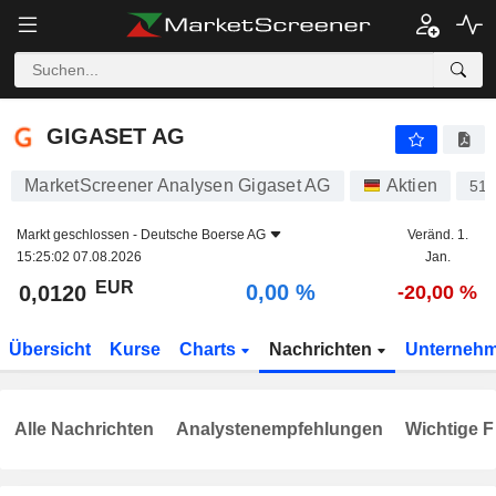
GIGASET AG
0,0120
€
0,00 %
GIGASET AG
MarketScreener Analysen Gigaset AG
Aktien
51
Markt geschlossen -
Deutsche Boerse AG
Veränd. 1.
15:25:02 07.08.2026
Jan.
EUR
0,00 %
0,0120
-20,00 %
Übersicht
Kurse
Charts
Nachrichten
Unterneh
Alle Nachrichten
Analystenempfehlungen
Wichtige F