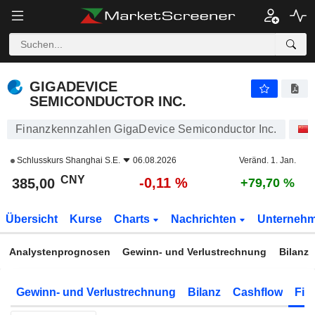
GIGADEVICE SEMICONDUCTOR INC.
385,00
¥
-0,11 %
GIGADEVICE
SEMICONDUCTOR INC.
Finanzkennzahlen GigaDevice Semiconductor Inc.
Schlusskurs
Shanghai S.E.
06.08.2026
Veränd. 1. Jan.
CNY
-0,11 %
385,00
+79,70 %
Übersicht
Kurse
Charts
Nachrichten
Unterneh
Analystenprognosen
Gewinn- und Verlustrechnung
Bilanz
Gewinn- und Verlustrechnung
Bilanz
Cashflow
Fin