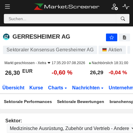
GERRESHEIMER AG
26,30
€
-0,60 %
GERRESHEIMER AG
Sektoraler Konsensus Gerresheimer AG
Aktien
Markt geschlossen -
Xetra
17:35:20 07.08.2026
Nachbörslich
18:31:00
EUR
-0,60 %
26,30
26,29
-0,04 %
Übersicht
Kurse
Charts
Nachrichten
Unterneh
Sektorale Performances
Sektorale Bewertungen
branchensp
Sektor: