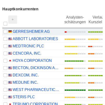
Hauptkonkurrenten
Analysten-
Verlauf
schätzungen
Kursziel 
GERRESHEIMER AG
ABBOTT LABORATORIES
MEDTRONIC PLC
CENCORA, INC.
HOYA CORPORATION
BECTON, DICKINSON AND COMPANY
DEXCOM, INC.
MEDLINE INC.
WEST PHARMACEUTICAL SERVICES, INC.
STERIS PLC
TERUMO CORPORATION