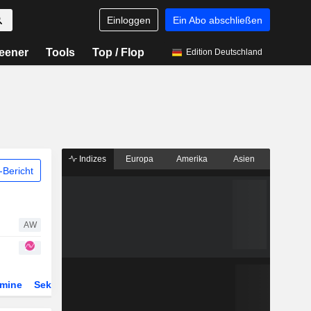
Einloggen
Ein Abo abschließen
eener
Tools
Top / Flop
Edition Deutschland
Indizes
Europa
Amerika
Asien
Bericht
AW
rmine
Sektor
Derivate
ETFs