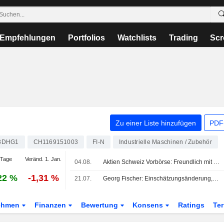
Empfehlungen
Portfolios
Watchlists
Trading
Scr
Zu einer Liste hinzufügen
PDF-
3DHG1
CH1169151003
FI-N
Industrielle Maschinen / Zubehör
 Tage
Veränd. 1. Jan.
04.08.
Aktien Schweiz Vorbörse: Freundlich mit Rückenwind der Wall Street
22 %
-1,31 %
21.07.
Georg Fischer: Einschätzungsänderung, von Reduzieren auf Aufstocken
ehmen
Finanzen
Bewertung
Konsens
Ratings
Te