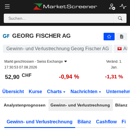
GEORG FISCHER AG
52,90
CHF
-0,94 %
GEORG FISCHER AG
Gewinn- und Verlustrechnung Georg Fischer AG
Ak
Markt geschlossen -
Swiss Exchange
Veränd. 1.
17:30:53 07.08.2026
Jan.
CHF
-0,94 %
52,90
-1,31 %
Übersicht
Kurse
Charts
Nachrichten
Unterneh
Analystenprognosen
Gewinn- und Verlustrechnung
Bilanz
Gewinn- und Verlustrechnung
Bilanz
Cashflow
Fin