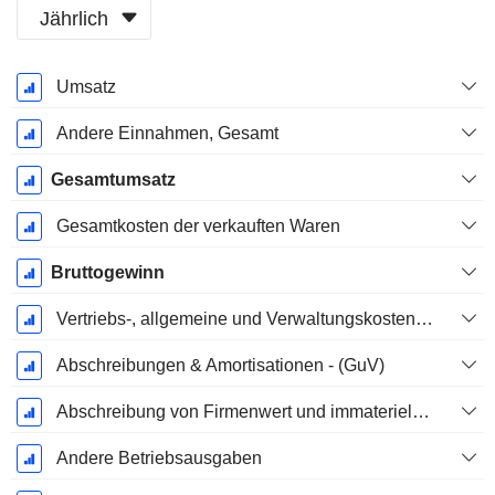
Jährlich
Ende d.
Umsatz
Geschäftsjahres:
Dezember
Andere Einnahmen, Gesamt
Gesamtumsatz
Gesamtkosten der verkauften Waren
Bruttogewinn
Vertriebs-, allgemeine und Verwaltungskosten, Gesamt
Abschreibungen & Amortisationen - (GuV)
Abschreibung von Firmenwert und immateriellen Vermögenswerten - (GuV)
Andere Betriebsausgaben