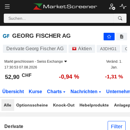
GEORG FISCHER AG
52,90
CHF
-0,94 %
GEORG FISCHER AG
Derivate Georg Fischer AG
Aktien
A3DHG1
C
Markt geschlossen -
Swiss Exchange
Veränd. 1.
17:30:53 07.08.2026
Jan.
CHF
-0,94 %
52,90
-1,31 %
Übersicht
Kurse
Charts
Nachrichten
Unterneh
Alle
Optionsscheine
Knock-Out
Hebelprodukte
Anlagep
Filter
Derivate