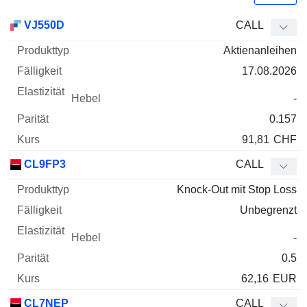
WKN
Typ
Produkttyp
Fälligkeit
Elastizität
Hebel
Parität
VJ550D
CALL
Aktienanleihen
17.08.2026
-
0.157
91,81
CHF
CL9FP3
CALL
Knock-Out mit Stop Loss
Unbegrenzt
-
0.5
62,16
EUR
CL7NEP
CALL