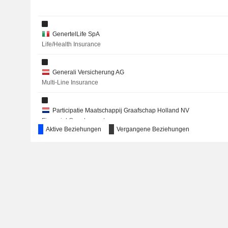
SOCIÉTÉ DES CAOUTCHOUCS DE GRAND-BÉRÉBY
SOCIÉTÉ ANONYME
GenertelLife SpA
DEAG DEUTSCHE ENTERTAINMENT AG
Life/Health Insurance
ESPRINET S.P.A.
Generali Versicherung AG
DIASORIN S.P.A.
Multi-Line Insurance
ATRESMEDIA
Participatie Maatschappij Graafschap Holland NV
INGOSSTRAKH SPAO
Financial Conglomerates
Aktive Beziehungen
Vergangene Beziehungen
SOCFINAF S.A.
Genertel SpA
RAY SIGORTA ANONIM SIRKETI
Insurance Brokers/Services
SAFILO GROUP S.P.A.
Generali España Holding de Entidades de Seguros SA
KME GROUP S.P.A.
Miscellaneous