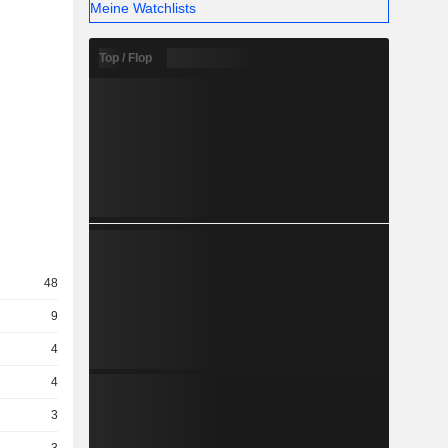
Meine Watchlists
Top / Flop
48
9
4
4
3