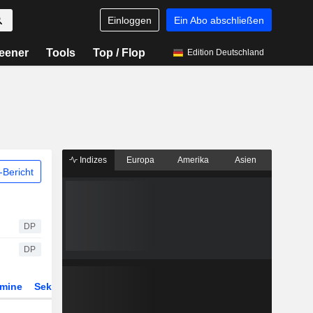
Einloggen
Ein Abo abschließen
eener
Tools
Top / Flop
Edition Deutschland
Indizes
Europa
Amerika
Asien
Bericht
DP
DP
rmine
Sektor
Derivate
ETFs