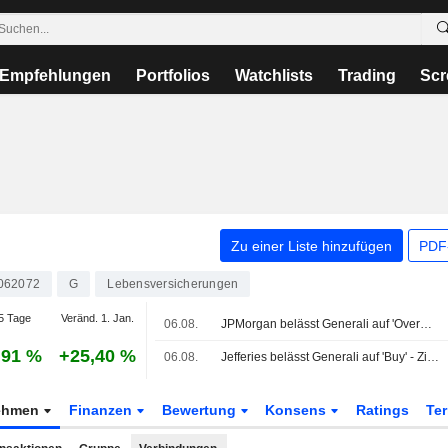
Empfehlungen
Portfolios
Watchlists
Trading
Scr
Zu einer Liste hinzufügen
PDF-
062072
G
Lebensversicherungen
5 Tage
Veränd. 1. Jan.
06.08.
JPMorgan belässt Generali auf 'Overweight' - Ziel 44 Euro
,91 %
+25,40 %
06.08.
Jefferies belässt Generali auf 'Buy' - Ziel 28,50 Euro
ehmen
Finanzen
Bewertung
Konsens
Ratings
Te