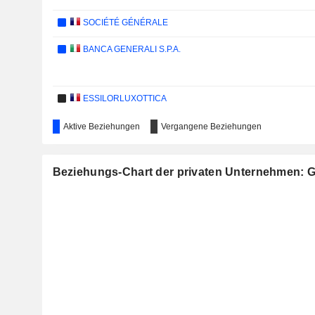
SOCIÉTÉ GÉNÉRALE
BANCA GENERALI S.P.A.
ESSILORLUXOTTICA
Aktive Beziehungen
Vergangene Beziehungen
MEDIOBANCA S.P.A.
Beziehungs-Chart der privaten Unternehmen: G
MFE-MEDIAFOREUROPE N.V.
RCS MEDIAGROUP S.P.A.
ACEA S.P.A.
ITALMOBILIARE S.P.A.
CIR S.P.A. - COMPAGNIE INDUSTRIALI RIUNITE