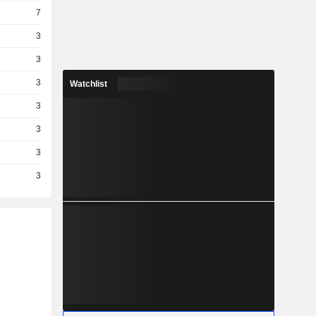
7
3
3
3
Watchlist
3
3
3
3