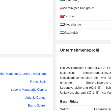
Luxemburg
Francesco Gaetano Caltagirone
Vereinigtes Königreich
Lorenzo Pozza
Schweiz
Niederlande
Tim Ryan
Österreich
Laurent Dassault
Monica Mondardini
Unternehmensprofil
Diego della Valle
Diva Moriani
Die Assicurazioni Generali S.p.A. ist
Vincent Marie Claude Bolloré
italienische Versicherungskon
éric Marie de Courtois d'Arcollières
Umsatzerlöse verteilen sich wie fol
Franco Urlini
Diva Moriani
einzelnen Geschäftsbere
Lebensversicherung (62,9 %); - Schaden- und
Isabelle Marguerite Conner
Vincent Marie Claude Bolloré
Unfallversicherung (37,1 %): Kfz-Ve
Antonio Cangeri
Gewerbe- und Industrieversi
Peter Thirring
Beschäftigte
Privatversicherung sowie Unf
Bruno Scaroni
Krankenversicherung. Der Konzern ist zudem in
Sektor
Lebensvers
Romolo Bardin