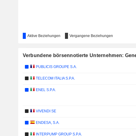
Aktive Beziehungen
Vergangene Beziehungen
Verbundene börsennotierte Unternehmen: Gene
PUBLICIS GROUPE S.A.
TELECOM ITALIA S.P.A.
ENEL S.P.A.
VIVENDI SE
ENDESA, S.A.
INTERPUMP GROUP S.P.A.