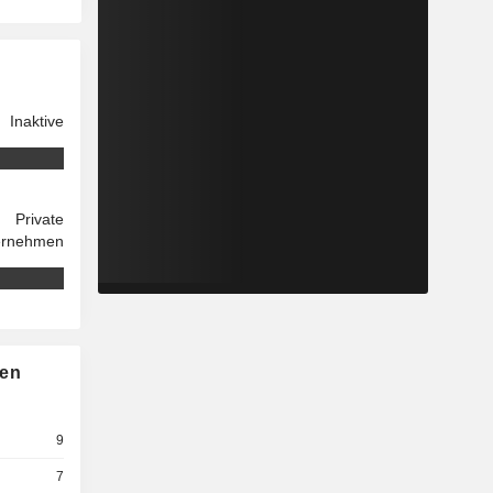
Inaktive
Private
ernehmen
nen
9
7