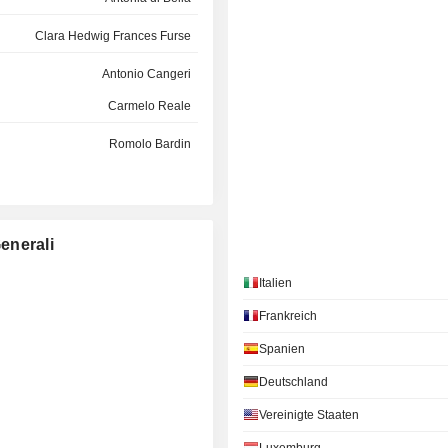
Clara Hedwig Frances Furse
Antonio Cangeri
Carmelo Reale
Romolo Bardin
Mario Notari
Sandro Panizza
enerali
Clemente Rebecchini
Italien
Marina Brogi
Frankreich
Diego della Valle
Spanien
Fabrizio Palermo
Deutschland
Antonia di Bella
Vereinigte Staaten
Monica Mondardini