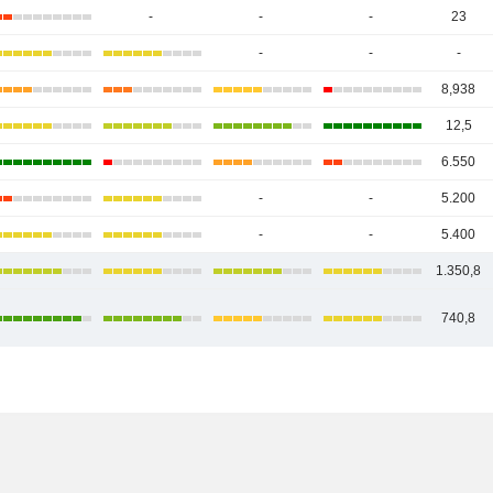
-
-
-
23
-
-
-
8,938
12,5
6.550
-
-
5.200
-
-
5.400
1.350,8
740,8