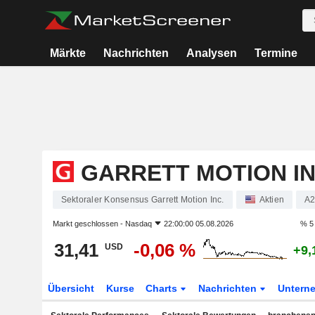
Märkte
Nachrichten
Analysen
Termine
GARRETT MOTION IN
Sektoraler Konsensus Garrett Motion Inc.
Aktien
A
Markt geschlossen -
Nasdaq
22:00:00 05.08.2026
% 5
31,41
-0,06 %
USD
+9,
Übersicht
Kurse
Charts
Nachrichten
Untern