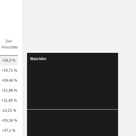
Ziel/
Anz.
Preisdifferenz
Analysten
Watchlist
+16,2 %
6
+15,71 %
19
+59,44 %
7
+21,88 %
5
+11,45 %
1
-13,21 %
1
+55,34 %
3
+37,1 %
4