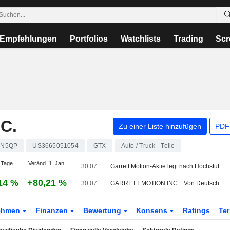
Empfehlungen
Portfolios
Watchlists
Trading
Scr
C.
Zu einer Liste hinzufügen
PDF-
2N5QP
US3665051054
GTX
Auto / Truck - Teile
 Tage
Veränd. 1. Jan.
30.07.
Garrett Motion-Aktie legt nach Hochstufung durch Deutsche Bank zu
14 %
+80,21 %
30.07.
GARRETT MOTION INC. : Von Deutsche Bank Securities zum Kauf angehoben
ehmen
Finanzen
Bewertung
Konsens
Ratings
Te