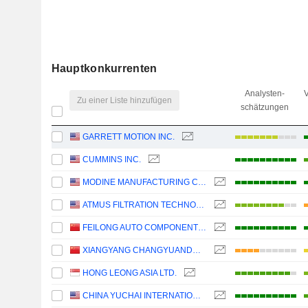
Hauptkonkurrenten
Analysten-
V
Zu einer Liste hinzufügen
schätzungen
GARRETT MOTION INC.
CUMMINS INC.
MODINE MANUFACTURING COMPANY
ATMUS FILTRATION TECHNOLOGIES INC.
FEILONG AUTO COMPONENTS CO., LTD.
XIANGYANG CHANGYUANDONGGU INDUSTRY CO., LTD.
HONG LEONG ASIA LTD.
CHINA YUCHAI INTERNATIONAL LIMITED