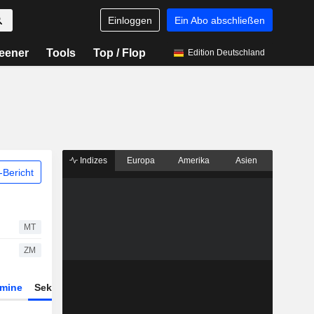
Einloggen
Ein Abo abschließen
eener
Tools
Top / Flop
Edition Deutschland
Indizes
Europa
Amerika
Asien
Bericht
MT
ZM
rmine
Sektor
Derivate
ETFs