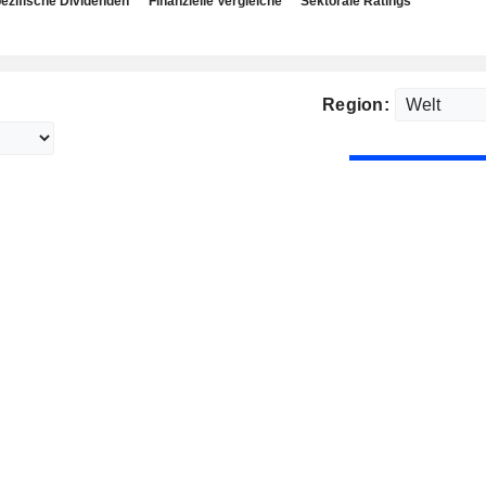
ezifische Dividenden
Finanzielle Vergleiche
Sektorale Ratings
Region: