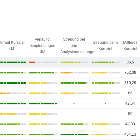
Verlauf d.
Streuung bei
erlauf Kursziel
Streuung beim
Mittleres
Empfehlungen
den
4M
Kursziel
Kursziel
4M
Analystenmeinungen
36,5
752,39
310,29
66
-
-
42,54
-
-
50
4,893
454,13