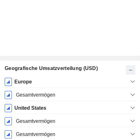
Geografische Umsatzverteilung (USD)
Ende d.
Europe
Geschäftsjahres:
Dezember
Gesamtvermögen
United States
Gesamtvermögen
Gesamtvermögen