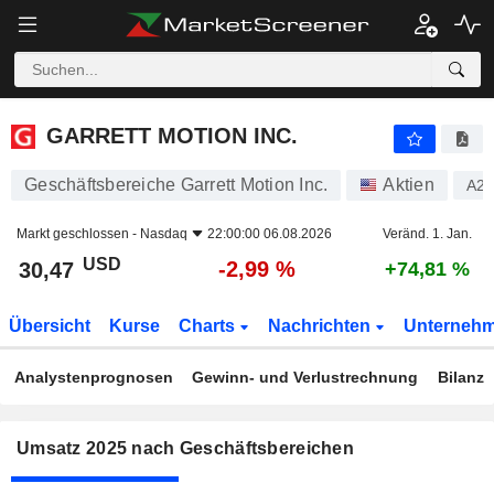
GARRETT MOTION INC.
30,47
$
-2,99 %
GARRETT MOTION INC.
Geschäftsbereiche Garrett Motion Inc.
Aktien
A2
Markt geschlossen -
Nasdaq
22:00:00 06.08.2026
Veränd. 1. Jan.
USD
-2,99 %
30,47
+74,81 %
Übersicht
Kurse
Charts
Nachrichten
Unterneh
Analystenprognosen
Gewinn- und Verlustrechnung
Bilanz
Umsatz 2025 nach Geschäftsbereichen