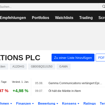
Empfehlungen
Portfolios
Watchlists
Trading
Scr
TIONS PLC
Zu einer Liste hinzufügen
PDF-
tien
A12DHG
GB00BQS10J50
GAMA
 Tage
Veränd. 1. Jan.
05.08.
Gamma Communications verlängert Epiris-Frist bis zum 2. September
,97 %
+4,98 %
09.07.
Öl hält die Märkte in Atem
ehmen
Finanzen
Bewertung
Konsens
Ratings
Te