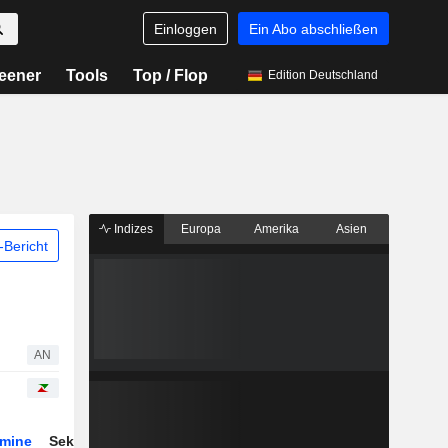
Einloggen
Ein Abo abschließen
eener
Tools
Top / Flop
Edition Deutschland
Indizes
Europa
Amerika
Asien
Bericht
AN
rmine
Sektor
Derivate
ETFs