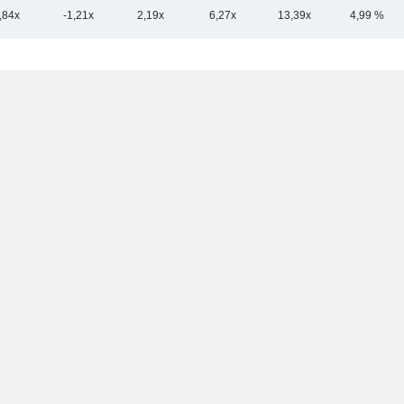
,84x
-1,21x
2,19x
6,27x
13,39x
4,99 %