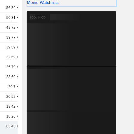
Meine Watchlists
56,39 Mrd.
Top / Flop
50,31 Mrd.
49,72 Mrd.
39,77 Mrd.
39,59 Mrd.
32,69 Mrd.
26,79 Mrd.
23,69 Mrd.
20,7 Mrd.
20,52 Mrd.
18,42 Mrd.
18,26 Mrd.
63,45 Mrd.