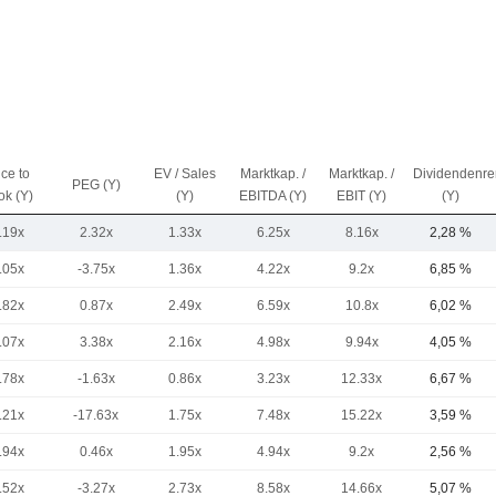
ice to
EV / Sales
Marktkap. /
Marktkap. /
Dividendenre
PEG (Y)
ok (Y)
(Y)
EBITDA (Y)
EBIT (Y)
(Y)
.19x
2.32x
1.33x
6.25x
8.16x
2,28 %
.05x
-3.75x
1.36x
4.22x
9.2x
6,85 %
.82x
0.87x
2.49x
6.59x
10.8x
6,02 %
.07x
3.38x
2.16x
4.98x
9.94x
4,05 %
.78x
-1.63x
0.86x
3.23x
12.33x
6,67 %
.21x
-17.63x
1.75x
7.48x
15.22x
3,59 %
.94x
0.46x
1.95x
4.94x
9.2x
2,56 %
.52x
-3.27x
2.73x
8.58x
14.66x
5,07 %