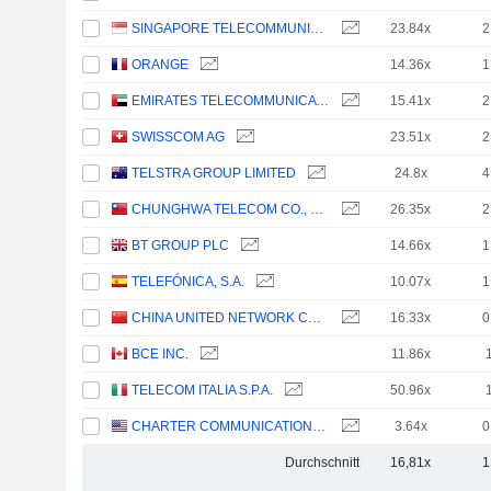
SINGAPORE TELECOMMUNICATIONS LIMITED
23.84x
2
ORANGE
14.36x
1
EMIRATES TELECOMMUNICATIONS GROUP COMPANY
15.41x
2
SWISSCOM AG
23.51x
2
TELSTRA GROUP LIMITED
24.8x
4
CHUNGHWA TELECOM CO., LTD.
26.35x
2
BT GROUP PLC
14.66x
1
TELEFÓNICA, S.A.
10.07x
1
CHINA UNITED NETWORK COMMUNICATIONS LIMITED
16.33x
0
BCE INC.
11.86x
TELECOM ITALIA S.P.A.
50.96x
CHARTER COMMUNICATIONS, INC.
3.64x
0
Durchschnitt
16,81x
1