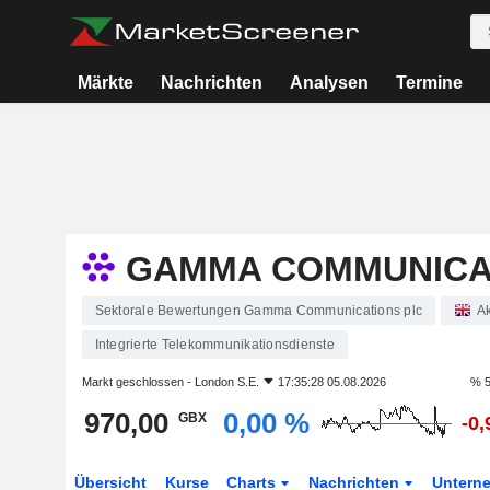
Märkte
Nachrichten
Analysen
Termine
GAMMA COMMUNICA
Sektorale Bewertungen Gamma Communications plc
Ak
Integrierte Telekommunikationsdienste
Markt geschlossen -
London S.E.
17:35:28 05.08.2026
% 5
970,00
0,00 %
GBX
-0
Übersicht
Kurse
Charts
Nachrichten
Untern