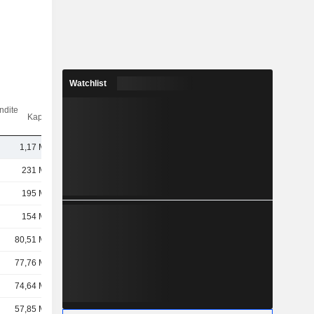
Watchlist
ndite
Kap.($)
1,17 Mrd.
231 Mrd.
195 Mrd.
154 Mrd.
80,51 Mrd.
77,76 Mrd.
74,64 Mrd.
57,85 Mrd.