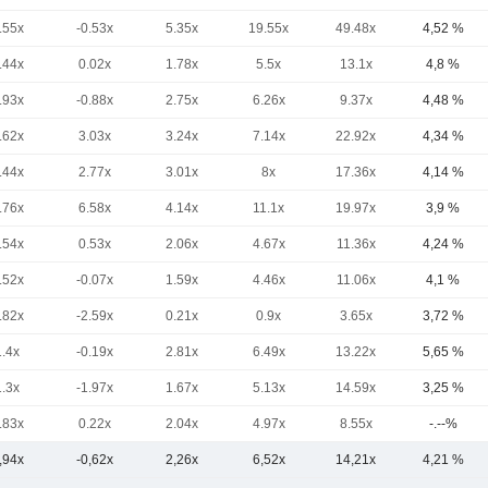
.55x
-0.53x
5.35x
19.55x
49.48x
4,52 %
.44x
0.02x
1.78x
5.5x
13.1x
4,8 %
.93x
-0.88x
2.75x
6.26x
9.37x
4,48 %
.62x
3.03x
3.24x
7.14x
22.92x
4,34 %
.44x
2.77x
3.01x
8x
17.36x
4,14 %
.76x
6.58x
4.14x
11.1x
19.97x
3,9 %
.54x
0.53x
2.06x
4.67x
11.36x
4,24 %
.52x
-0.07x
1.59x
4.46x
11.06x
4,1 %
.82x
-2.59x
0.21x
0.9x
3.65x
3,72 %
1.4x
-0.19x
2.81x
6.49x
13.22x
5,65 %
1.3x
-1.97x
1.67x
5.13x
14.59x
3,25 %
.83x
0.22x
2.04x
4.97x
8.55x
-.--%
,94x
-0,62x
2,26x
6,52x
14,21x
4,21 %