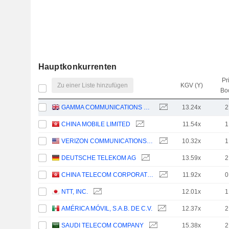
Hauptkonkurrenten
Pr
Zu einer Liste hinzufügen
KGV (Y)
Bo
GAMMA COMMUNICATIONS PLC
13.24x
2
CHINA MOBILE LIMITED
11.54x
1
VERIZON COMMUNICATIONS, INC.
10.32x
1
DEUTSCHE TELEKOM AG
13.59x
2
CHINA TELECOM CORPORATION LIMITED
11.92x
0
NTT, INC.
12.01x
1
AMÉRICA MÓVIL, S.A.B. DE C.V.
12.37x
2
SAUDI TELECOM COMPANY
15.38x
2