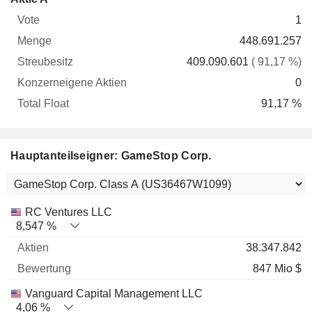
Vote
Menge
Streubesitz
Aktien
Float
1
448.691.257
409.090.601
( 91,17 %)
0
91,17 %
Hauptanteilseigner: GameStop Corp.
Name
Aktien
%
Bewertung
RC Ventures LLC
8,547 %
38.347.842
847 Mio $
Vanguard Capital Management LLC
4,06 %