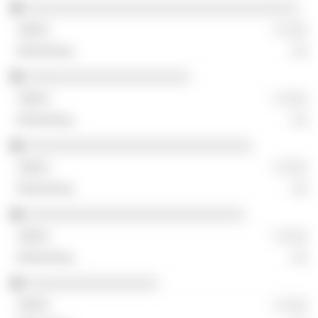
░░░░░░░░░░░░░░░░░░░░░░░░░░░░░░░░░░░
░ ░░░
░░
░░░░░░░░░░░░░░░░░░░░░
░ ░░░
░░
░░░░░░░░░░░░░░░░░░░░░░░░░░░░░
░ ░░░
░░
░░░░░░░░░░░░░░░░░░░░░░░░░░░░
░ ░░░
░░
░░░░░░░░░░░░░░░░░
░ ░░░