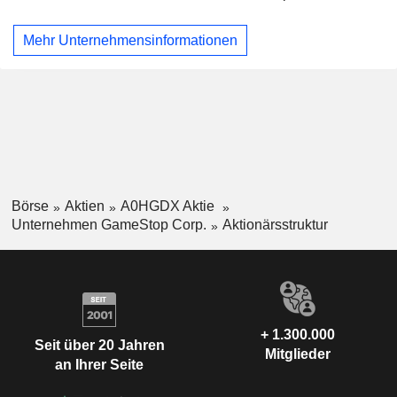
Seine Filialen und E-Commerce-Websites werden
hauptsächlich unter den Namen GameStop, EB Games und
Mehr Unternehmensinformationen
Micromania betrieben. Zu den Segmenten Australien und
Europa gehören zudem 23 auf Popkultur spezialisierte
Filialen, die Sammlerstücke, Bekleidung, Gadgets,
Elektronik, Spielzeug und andere Einzelhandelsprodukte für
Technikbegeisterte und allgemeine Verbraucher auf
internationalen Märkten unter der Marke Zing Pop Culture
verkaufen. Die Einzelhandelsfilialen befinden sich in der
Regel in Einkaufszentren, Einkaufspassagen und
Fußgängerzonen.
Börse
Aktien
A0HGDX Aktie
Unternehmen GameStop Corp.
Aktionärsstruktur
+ 1.300.000
Seit über 20 Jahren
Mitglieder
an Ihrer Seite