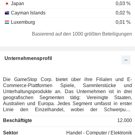
Japan
0,03 %
Cayman Islands
0,02 %
Luxemburg
0,01 %
Frankreich
0,01 %
Basierend auf den 1000 größten Beteiligungen
Unternehmensprofil
Die GameStop Corp. bietet über ihre Filialen und E-
Commerce-Plattformen Spiele, Sammlerstücke und
Unterhaltungsprodukte an. Das Unternehmen ist in drei
geografischen Segmenten tätig: Vereinigte Staaten,
Australien und Europa. Jedes Segment umfasst in erster
Linie den Einzelhandel, wobei der Schwerpunkt
überwiegend auf Spielen, Unterhaltungsprodukten und
Beschäftigte
12.000
Technologie liegt. Das Unternehmen verfügt über insgesamt
rund 2.206 Filialen in allen Segmenten: 1.598 in den
Sektor
Handel - Computer / Elektronik
Vereinigten Staaten, 308 in Europa und 300 in Australien.