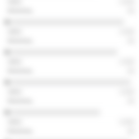
░ ░░░
░░
░░░░░░░░░░░░░░░░░░░░░░░░░░░░░░░░░
░ ░░░
░░
░░░░░░░░░░░░░░░░░░░░░░░░░░░░░░░
░ ░░░
░░
░░░░░░░░░░░░░░░░░░░░░░░░░░░░░░░░░░░
░ ░░░
░░
░░░░░░░░░░░░░░░░░░░░░░░░░░
░ ░░░
░░