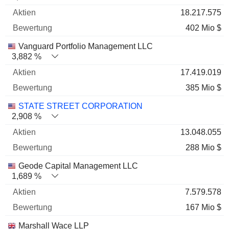
18.217.575
402 Mio $
Vanguard Portfolio Management LLC
3,882 %
17.419.019
385 Mio $
STATE STREET CORPORATION
2,908 %
13.048.055
288 Mio $
Geode Capital Management LLC
1,689 %
7.579.578
167 Mio $
Marshall Wace LLP