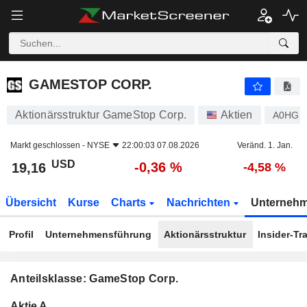
GAMESTOP CORP.
19,16
$
-0,36 %
GAMESTOP CORP.
Aktionärsstruktur GameStop Corp.
Aktien
A0HGD
Markt geschlossen -
NYSE
22:00:03 07.08.2026
Veränd. 1. Jan.
USD
-0,36 %
19,16
-4,58 %
Übersicht
Kurse
Charts
Nachrichten
Unterneh
Profil
Unternehmensführung
Aktionärsstruktur
Insider-Tr
Anteilsklasse: GameStop Corp.
Konzerneigene
Total
Aktie A