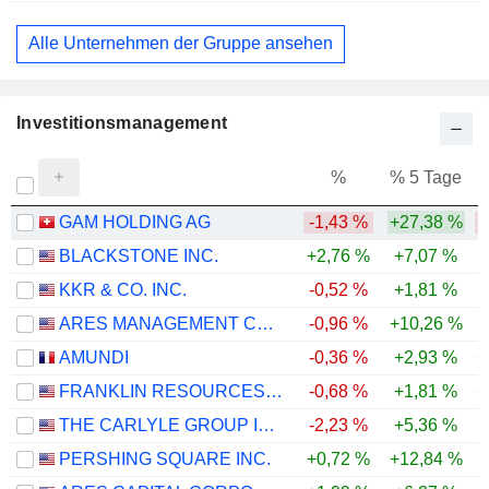
Investment Managers
Alle Unternehmen der Gruppe ansehen
Investitionsmanagement
%
% 5 Tage
%
GAM HOLDING AG
-1,43 %
+27,38 %
-
BLACKSTONE INC.
+2,76 %
+7,07 %
-
KKR & CO. INC.
-0,52 %
+1,81 %
-
ARES MANAGEMENT CORPORATION
-0,96 %
+10,26 %
-
AMUNDI
-0,36 %
+2,93 %
+
FRANKLIN RESOURCES, INC.
-0,68 %
+1,81 %
+
THE CARLYLE GROUP INC.
-2,23 %
+5,36 %
-
PERSHING SQUARE INC.
+0,72 %
+12,84 %