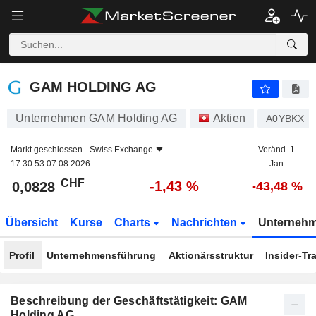
GAM HOLDING AG
0,0828
CHF
-1,43 %
GAM HOLDING AG
Unternehmen GAM Holding AG
Aktien
A0YBKX
Markt geschlossen -
Swiss Exchange
Veränd. 1.
17:30:53 07.08.2026
Jan.
CHF
-1,43 %
0,0828
-43,48 %
Übersicht
Kurse
Charts
Nachrichten
Unterneh
Profil
Unternehmensführung
Aktionärsstruktur
Insider-Tr
Beschreibung der Geschäftstätigkeit: GAM
Holding AG