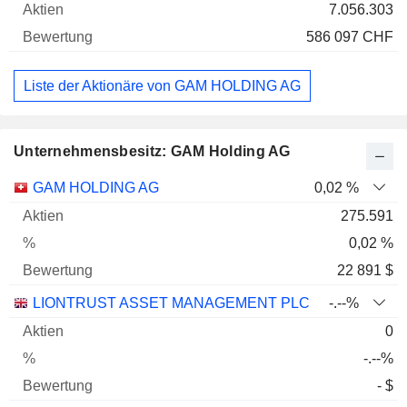
7.056.303
586 097 CHF
Liste der Aktionäre von GAM HOLDING AG
Unternehmensbesitz: GAM Holding AG
Name
Aktien
%
Bewertung
GAM HOLDING AG
0,02 %
275.591
0,02 %
22 891 $
LIONTRUST ASSET MANAGEMENT PLC
-.--%
0
-.--%
- $