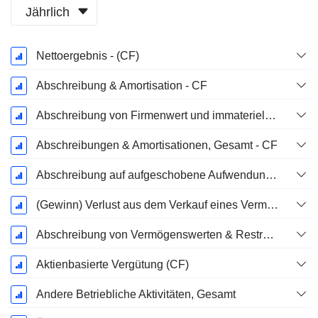
Jährlich
Ende d.
Nettoergebnis - (CF)
Geschäftsjahres:
Dezember
Abschreibung & Amortisation - CF
Abschreibung von Firmenwert und immateriellen Vermögenswerten - (CF) - (Modellspezifisch)
Abschreibungen & Amortisationen, Gesamt - CF
Abschreibung auf aufgeschobene Aufwendungen, Gesamt - (CF)
(Gewinn) Verlust aus dem Verkauf eines Vermögenswerts
Abschreibung von Vermögenswerten & Restrukturierungskosten
Aktienbasierte Vergütung (CF)
Andere Betriebliche Aktivitäten, Gesamt