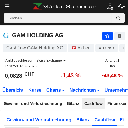
GAM HOLDING AG
0,0828
CHF
-1,43 %
GAM HOLDING AG
Cashflow GAM Holding AG
Aktien
A0YBKX
CH
Markt geschlossen -
Swiss Exchange
Veränd. 1.
17:30:53 07.08.2026
Jan.
CHF
-1,43 %
0,0828
-43,48 %
Übersicht
Kurse
Charts
Nachrichten
Unterneh
Gewinn- und Verlustrechnung
Bilanz
Cashflow
Finanzken
Gewinn- und Verlustrechnung
Bilanz
Cashflow
Fin