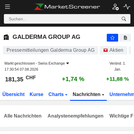
GALDERMA GROUP AG
181,35
CHF
+1,74 %
GALDERMA GROUP AG
Pressemitteilungen Galderma Group AG
Aktien
Markt geschlossen -
Swiss Exchange
Veränd. 1.
17:30:54 07.08.2026
Jan.
CHF
+1,74 %
181,35
+11,88 %
Übersicht
Kurse
Charts
Nachrichten
Unterneh
Alle Nachrichten
Analystenempfehlungen
Wichtige F