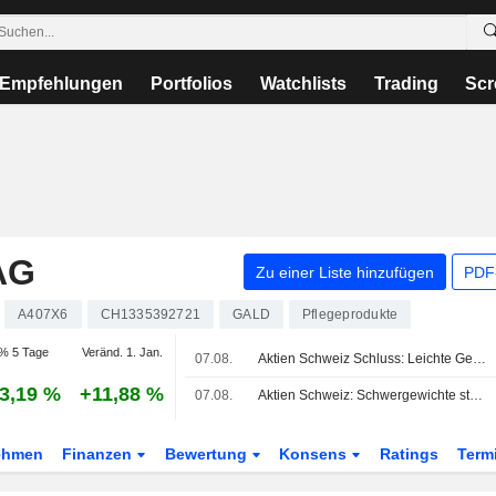
Empfehlungen
Portfolios
Watchlists
Trading
Scr
AG
Zu einer Liste hinzufügen
PDF-
A407X6
CH1335392721
GALD
Pflegeprodukte
% 5 Tage
Veränd. 1. Jan.
07.08.
Aktien Schweiz Schluss: Leichte Gewinne im SMI vor Wochenende - Amrize schwach
3,19 %
+11,88 %
07.08.
Aktien Schweiz: Schwergewichte stützen SMI zum Wochenschluss
ehmen
Finanzen
Bewertung
Konsens
Ratings
Term