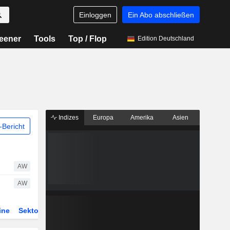
Einloggen
Ein Abo abschließen
eener
Tools
Top / Flop
Edition Deutschland
Indizes
Europa
Amerika
Asien
Bericht
AW
AW
ine
Sektor
Derivate