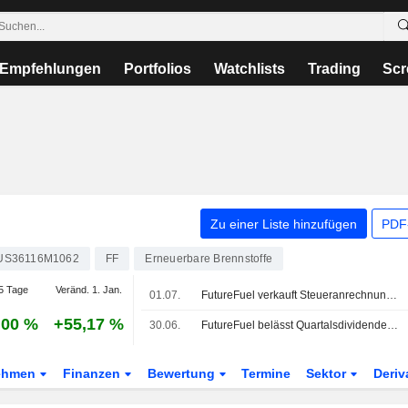
Empfehlungen
Portfolios
Watchlists
Trading
Scr
Zu einer Liste hinzufügen
PDF-
US36116M1062
FF
Erneuerbare Brennstoffe
5 Tage
Veränd. 1. Jan.
01.07.
FutureFuel verkauft Steueranrechnungen für 2025 für 3 Mio. USD an Freepoint
,00 %
+55,17 %
30.06.
FutureFuel belässt Quartalsdividende bei 0,01 USD je Aktie; zahlbar am 18. September an Aktionäre, die am 4. September im Aktienregister eingetragen sind
ehmen
Finanzen
Bewertung
Termine
Sektor
Deriv