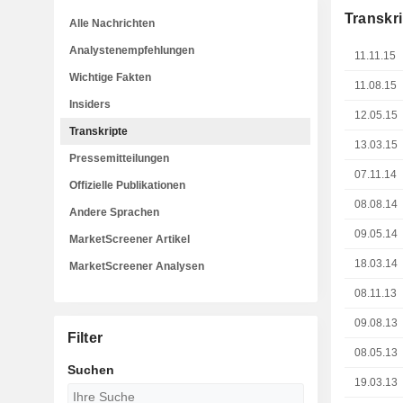
Transkri
Alle Nachrichten
Analystenempfehlungen
11.11.15
Wichtige Fakten
11.08.15
Insiders
12.05.15
Transkripte
13.03.15
Pressemitteilungen
07.11.14
Offizielle Publikationen
08.08.14
Andere Sprachen
09.05.14
MarketScreener Artikel
18.03.14
MarketScreener Analysen
08.11.13
09.08.13
Filter
08.05.13
Suchen
19.03.13