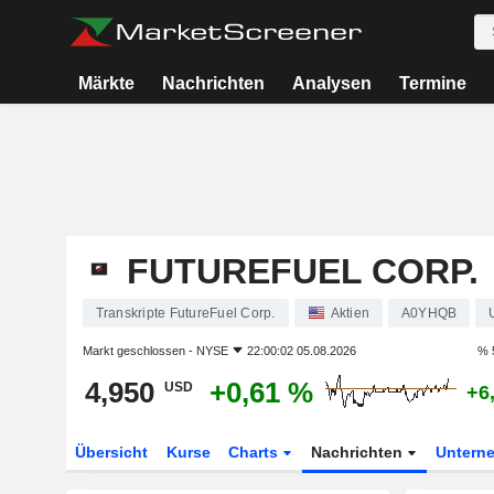
Märkte
Nachrichten
Analysen
Termine
FUTUREFUEL CORP.
Transkripte FutureFuel Corp.
Aktien
A0YHQB
Markt geschlossen -
NYSE
22:00:02 05.08.2026
% 
4,950
+0,61 %
USD
+6
Übersicht
Kurse
Charts
Nachrichten
Untern