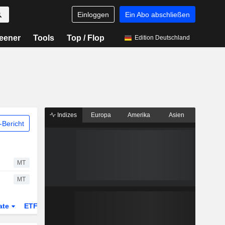
Einloggen
Ein Abo abschließen
eener
Tools
Top / Flop
Edition Deutschland
Indizes
Europa
Amerika
Asien
Bericht
MT
MT
ate
ETFs