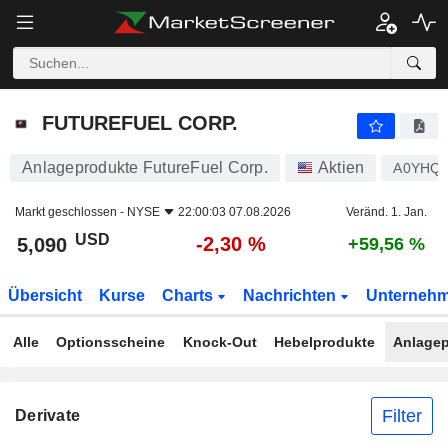
FUTUREFUEL CORP.
5,090
$
-2,30 %
FUTUREFUEL CORP.
Anlageprodukte FutureFuel Corp.
Aktien
A0YHQ
Markt geschlossen -
NYSE
22:00:03 07.08.2026
Veränd. 1. Jan.
USD
-2,30 %
5,090
+59,56 %
Übersicht
Kurse
Charts
Nachrichten
Unterneh
Alle
Optionsscheine
Knock-Out
Hebelprodukte
Anlagep
Filter
Derivate