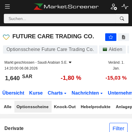
FUTURE CARE TRADING CO.
1,640
﷼
-1,80 %
FUTURE CARE TRADING CO.
Optionsscheine Future Care Trading Co.
Aktien
Markt geschlossen -
Saudi Arabian S.E.
Veränd. 1.
14:20:00 06.08.2026
Jan.
SAR
-1,80 %
1,640
-15,03 %
Übersicht
Kurse
Charts
Nachrichten
Unterneh
Alle
Optionsscheine
Knock-Out
Hebelprodukte
Anlagep
Filter
Derivate