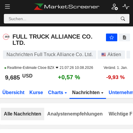
FULL TRUCK ALLIANCE CO. LTD.
9,685
$
+0,57 %
FULL TRUCK ALLIANCE CO.
LTD.
Nachrichten Full Truck Alliance Co. Ltd.
Aktien
A
Realtime-Estimate
Cboe BZX
21:07:26 10.08.2026
Veränd. 1. Jan.
USD
+0,57 %
9,685
-9,93 %
Übersicht
Kurse
Charts
Nachrichten
Unterneh
Alle Nachrichten
Analystenempfehlungen
Wichtige F