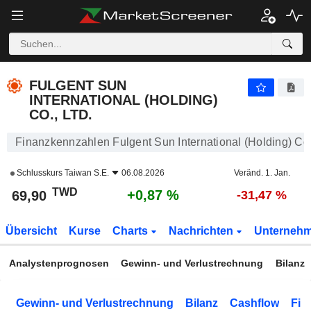
FULGENT SUN INTERNATIONAL (HOLDING) CO., LTD.
69,90
NT$
+0,87 %
FULGENT SUN
INTERNATIONAL (HOLDING)
CO., LTD.
Finanzkennzahlen Fulgent Sun International (Holding) Co.
Schlusskurs
Taiwan S.E.
06.08.2026
Veränd. 1. Jan.
TWD
+0,87 %
69,90
-31,47 %
Übersicht
Kurse
Charts
Nachrichten
Unterneh
Analystenprognosen
Gewinn- und Verlustrechnung
Bilanz
Gewinn- und Verlustrechnung
Bilanz
Cashflow
Fin