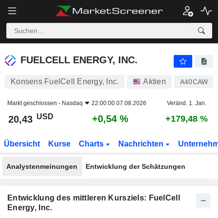
FUELCELL ENERGY, INC.
20,43
$
+0,54 %
FUELCELL ENERGY, INC.
Konsens FuelCell Energy, Inc.
Aktien
A40CAW
Markt geschlossen -
Nasdaq
22:00:00 07.08.2026
Veränd. 1. Jan.
USD
+0,54 %
20,43
+179,48 %
Übersicht
Kurse
Charts
Nachrichten
Unterneh
Analystenmeinungen
Entwicklung der Schätzungen
Entwicklung des mittleren Kursziels: FuelCell
Energy, Inc.