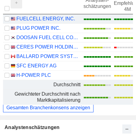
Analysten-
Empfehlu
schätzungen
4M
FUELCELL ENERGY, INC.
PLUG POWER INC.
DOOSAN FUEL CELL CO., LTD.
CERES POWER HOLDINGS PLC
BALLARD POWER SYSTEMS INC.
SFC ENERGY AG
H-POWER PLC
Durchschnitt
Gewichteter Durchschnitt nach
Marktkapitalisierung
Gesamten Branchenkonsens anzeigen
Analystenschätzungen