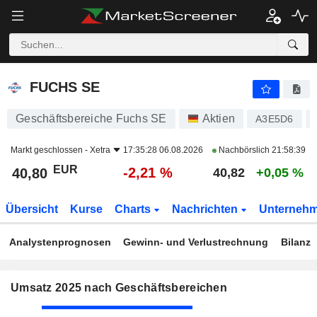
FUCHS SE
40,80
€
-2,21 %
FUCHS SE
Geschäftsbereiche Fuchs SE
Aktien
A3E5D6
Markt geschlossen -
Xetra
17:35:28 06.08.2026
Nachbörslich
21:58:39
EUR
-2,21 %
40,80
40,82
+0,05 %
Übersicht
Kurse
Charts
Nachrichten
Unterneh
Analystenprognosen
Gewinn- und Verlustrechnung
Bilanz
Umsatz 2025 nach Geschäftsbereichen