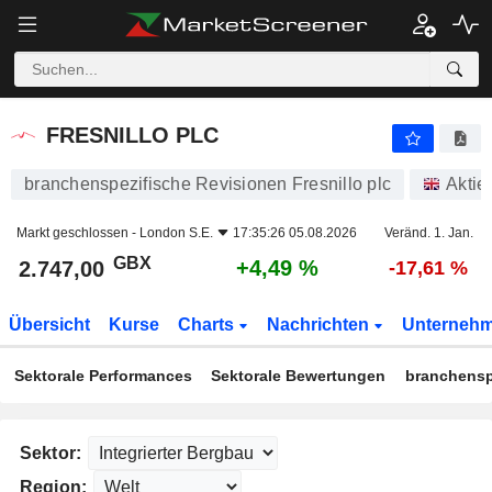
FRESNILLO PLC
2.747,00
p
+4,49 %
FRESNILLO PLC
branchenspezifische Revisionen Fresnillo plc
Aktie
Markt geschlossen -
London S.E.
17:35:26 05.08.2026
Veränd. 1. Jan.
GBX
+4,49 %
2.747,00
-17,61 %
Übersicht
Kurse
Charts
Nachrichten
Unterneh
Sektorale Performances
Sektorale Bewertungen
branchensp
Sektor:
Region: