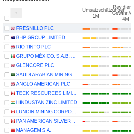
Revidieru
Umsatzschätzungen
Gewinn/Ak
1M
4M
FRESNILLO PLC
BHP GROUP LIMITED
RIO TINTO PLC
GRUPO MÉXICO, S.A.B. DE C.V.
GLENCORE PLC
SAUDI ARABIAN MINING COMPANY (MAADEN)
ANGLO AMERICAN PLC
TECK RESOURCES LIMITED
HINDUSTAN ZINC LIMITED
LUNDIN MINING CORPORATION
PAN AMERICAN SILVER CORP.
MANAGEM S.A.