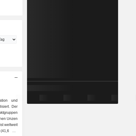
ration und
siert. Der
uktgruppen
st weltweit