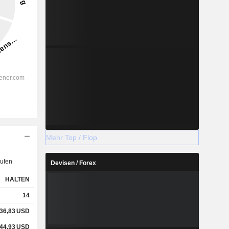
Mehr Top / Flop
ufen
Devisen / Forex
HALTEN
14
36,83
USD
44,93
USD