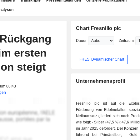
Insiders
Transkripte
Pressemitteilungen
Offizielle Publikationen
nalysen
Chart Fresnillo plc
t Rückgang
Dauer
Zeitraum
im ersten
FRES: Dynamischer Chart
on steigt
Unternehmensprofil
 um 08:43
igen
Fresnillo plc ist auf die Explo
Förderung von Edelmetallen speziali
Nettoumsatz gliedert sich nach Prod
wie folgt: - Silber (47,5 %): 47,6 Millionen Unzen
im Jahr 2025 gefördert. Der Konzern i
führend bei Primärsilber; - Gold (41,6 %):