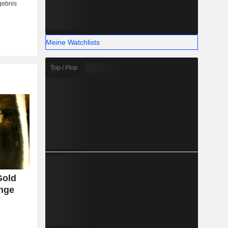
Meine Watchlists
Top / Flop
Gold
ange