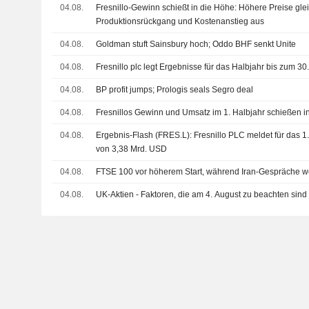
04.08.
Fresnillo-Gewinn schießt in die Höhe: Höhere Preise gle
Produktionsrückgang und Kostenanstieg aus
04.08.
Goldman stuft Sainsbury hoch; Oddo BHF senkt Unite
04.08.
Fresnillo plc legt Ergebnisse für das Halbjahr bis zum 30
04.08.
BP profit jumps; Prologis seals Segro deal
04.08.
Fresnillos Gewinn und Umsatz im 1. Halbjahr schießen i
04.08.
Ergebnis-Flash (FRES.L): Fresnillo PLC meldet für das 1
von 3,38 Mrd. USD
04.08.
FTSE 100 vor höherem Start, während Iran-Gespräche we
04.08.
UK-Aktien - Faktoren, die am 4. August zu beachten sind