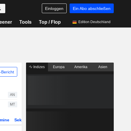
Einloggen
Ein Abo abschließen
eener
Tools
Top / Flop
Edition Deutschland
Indizes
Europa
Amerika
Asien
Bericht
AN
MT
rmine
Sektor
Derivate
ETFs