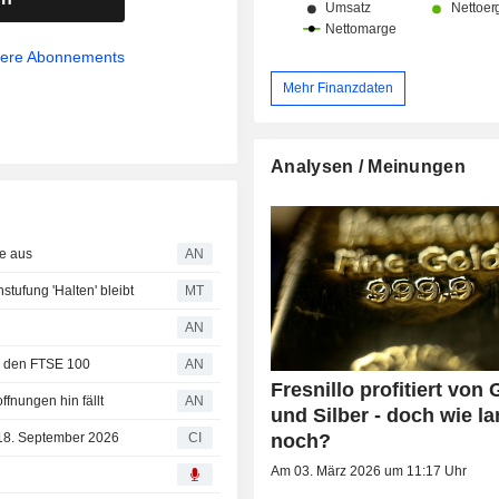
sere Abonnements
Mehr Finanzdaten
Analysen / Meinungen
e aus
AN
stufung 'Halten' bleibt
MT
AN
n den FTSE 100
AN
Fresnillo profitiert von 
fnungen hin fällt
AN
und Silber - doch wie l
noch?
 18. September 2026
CI
Am 03. März 2026 um 11:17 Uhr