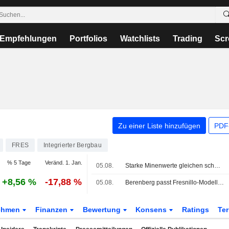
Empfehlungen
Portfolios
Watchlists
Trading
Scr
Zu einer Liste hinzufügen
PDF-
FRES
Integrierter Bergbau
% 5 Tage
Veränd. 1. Jan.
05.08.
Starke Minenwerte gleichen schwache Asien-Finanzwerte aus
+8,56 %
-17,88 %
05.08.
Berenberg passt Fresnillo-Modell nach H1-Bericht an; Einstufung 'Halten' bleibt
ehmen
Finanzen
Bewertung
Konsens
Ratings
Te