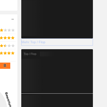
Mehr Top / Flop
Top / Flop
B