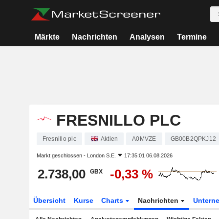
Märkte
Nachrichten
Analysen
Termine
FRESNILLO PLC
Fresnillo plc
Aktien
A0MVZE
GB00B2QPKJ12
Markt geschlossen -
London S.E.
17:35:01 06.08.2026
2.738,00
-0,33 %
GBX
Übersicht
Kurse
Charts
Nachrichten
Untern