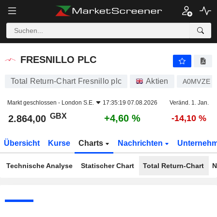
FRESNILLO PLC
2.864,00
p
+4,60 %
FRESNILLO PLC
Total Return-Chart Fresnillo plc
Aktien
A0MVZE
Markt geschlossen -
London S.E.
17:35:19 07.08.2026
Veränd. 1. Jan.
GBX
+4,60 %
2.864,00
-14,10 %
Übersicht
Kurse
Charts
Nachrichten
Unterneh
Technische Analyse
Statischer Chart
Total Return-Chart
N