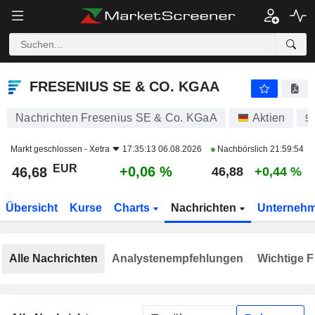
FRESENIUS SE & CO. KGAA
46,68
€
+0,06 %
FRESENIUS SE & CO. KGAA
Nachrichten Fresenius SE & Co. KGaA
Aktien
5
Markt geschlossen -
Xetra
17:35:13 06.08.2026
Nachbörslich
21:59:54
EUR
+0,06 %
46,68
46,88
+0,44 %
Übersicht
Kurse
Charts
Nachrichten
Unterneh
Alle Nachrichten
Analystenempfehlungen
Wichtige F