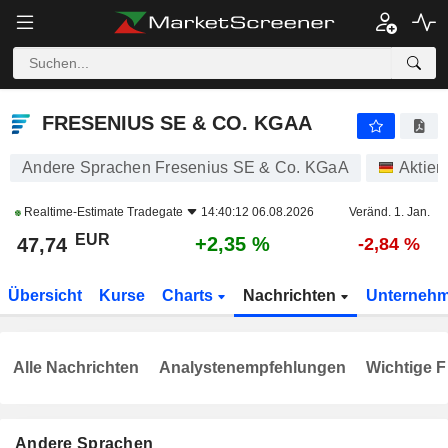
FRESENIUS SE & CO. KGAA
47,74
€
+2,35 %
FRESENIUS SE & CO. KGAA
Andere Sprachen Fresenius SE & Co. KGaA
Aktien
Realtime-Estimate
Tradegate
14:40:12 06.08.2026
Veränd. 1. Jan.
EUR
+2,35 %
47,74
-2,84 %
Übersicht
Kurse
Charts
Nachrichten
Unterneh
Alle Nachrichten
Analystenempfehlungen
Wichtige F
Andere Sprachen