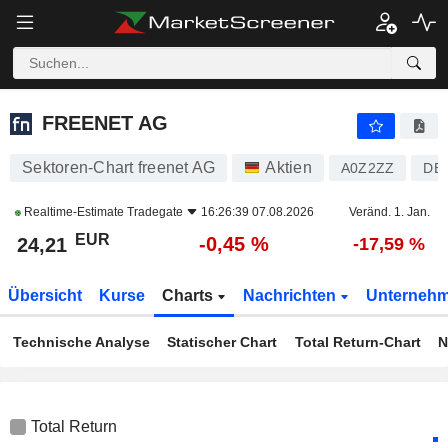
FREENET AG
24,21
€
-0,45 %
FREENET AG
Sektoren-Chart freenet AG
Aktien
A0Z2ZZ
DE
Realtime-Estimate
Tradegate
16:26:39 07.08.2026
Veränd. 1. Jan.
EUR
-0,45 %
24,21
-17,59 %
Übersicht
Kurse
Charts
Nachrichten
Unterneh
Technische Analyse
Statischer Chart
Total Return-Chart
N
Total Return