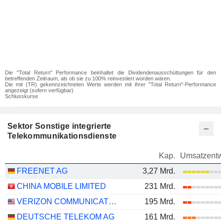
Die "Total Return" Performance beinhaltet die Dividendenausschüttungen für den
betreffenden Zeitraum, als ob sie zu 100% reinvestiert worden wären.
Die mit (TR) gekennzeichneten Werte werden mit ihrer "Total Return"-Performance
angezeigt (sofern verfügbar)
Schlusskurse
Sektor Sonstige integrierte
Telekommunikationsdienste
Kap.
Umsatzentw
FREENET AG
3,27 Mrd.
CHINA MOBILE LIMITED
231 Mrd.
VERIZON COMMUNICATIONS, INC.
195 Mrd.
DEUTSCHE TELEKOM AG
161 Mrd.