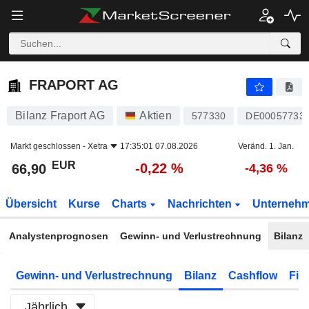
FRAPORT AG
66,90
€
-0,22 %
FRAPORT AG
Bilanz Fraport AG
Aktien
577330
DE00057733
Markt geschlossen -
Xetra
17:35:01 07.08.2026
Veränd. 1. Jan.
EUR
-0,22 %
66,90
-4,36 %
Übersicht
Kurse
Charts
Nachrichten
Unterneh
Analystenprognosen
Gewinn- und Verlustrechnung
Bilanz
Gewinn- und Verlustrechnung
Bilanz
Cashflow
Fin
Jährlich