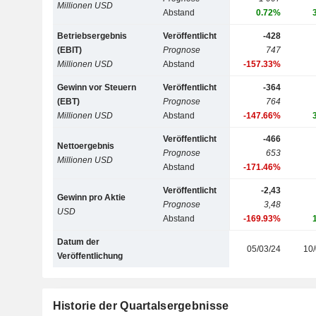
Millionen USD
Abstand
0.72%
Betriebsergebnis
Veröffentlicht
-428
(EBIT)
Prognose
747
Millionen USD
Abstand
-157.33%
Gewinn vor Steuern
Veröffentlicht
-364
(EBT)
Prognose
764
Millionen USD
Abstand
-147.66%
Veröffentlicht
-466
Nettoergebnis
Prognose
653
Millionen USD
Abstand
-171.46%
Veröffentlicht
-2,43
Gewinn pro Aktie
Prognose
3,48
USD
Abstand
-169.93%
Datum der
05/03/24
10/
Veröffentlichung
Historie der Quartalsergebnisse