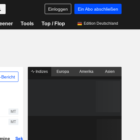
Einloggen
Ein Abo abschließen
eener
Tools
Top / Flop
Edition Deutschland
Indizes
Europa
Amerika
Asien
Bericht
MT
MT
rmine
Sektor
Derivate
ETFs