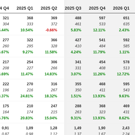
4 Q4
2025 Q1
2025 Q2
2025 Q3
2025 Q4
2026 Q1
321
368
369
488
597
651
304
333
372
461
533
635
5.44%
10.54%
-0.66%
5.83%
12.11%
2.43%
277
322
366
427
541
592
260
295
328
410
484
585
6.67%
9.27%
11.58%
4.24%
11.79%
1.11%
217
254
306
341
454
578
208
227
266
331
408
513
4.69%
11.47%
14.83%
3.07%
11.26%
12.72%
222
270
316
355
468
595
196
216
267
350
411
543
3.37%
24.81%
18.32%
1.51%
13.93%
9.63%
175
210
247
288
368
469
164
174
215
263
323
431
6.76%
20.83%
15.04%
9.31%
13.93%
8.62%
0,91
1,09
1,28
1,49
1,90
2,43
0,87
0,98
1,12
1,37
1,67
2,24