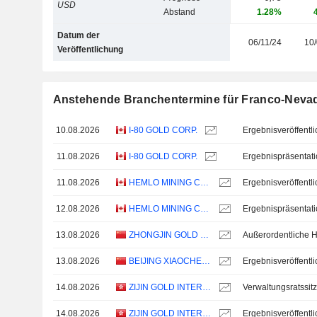
USD
Abstand
1.28%
Datum der
06/11/24
10/
Veröffentlichung
Anstehende Branchentermine für Franco-Neva
10.08.2026
I-80 GOLD CORP.
11.08.2026
I-80 GOLD CORP.
Ergebnispräsentat
11.08.2026
HEMLO MINING CORP.
12.08.2026
HEMLO MINING CORP.
Ergebnispräsentat
13.08.2026
ZHONGJIN GOLD CORP.,LTD
13.08.2026
BEIJING XIAOCHENG TECHNOLOGY STOCK CO., LTD
14.08.2026
ZIJIN GOLD INTERNATIONAL COMPANY LIMITED
Verwaltungsratssit
14.08.2026
ZIJIN GOLD INTERNATIONAL COMPANY LIMITED