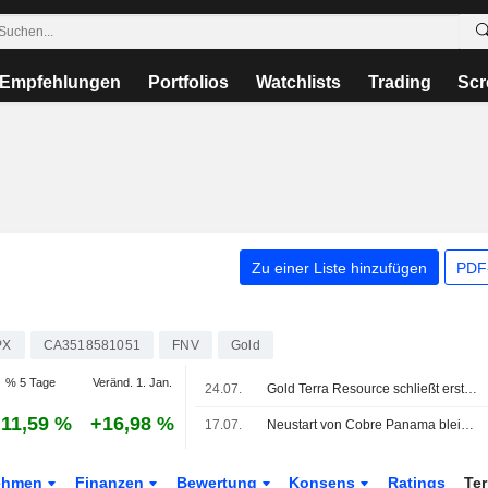
Empfehlungen
Portfolios
Watchlists
Trading
Scr
Zu einer Liste hinzufügen
PDF-
PX
CA3518581051
FNV
Gold
% 5 Tage
Veränd. 1. Jan.
24.07.
Gold Terra Resource schließt erste Tranche der Privatplatzierung ab und nimmt 8,75 Mio. C$ ein
11,59 %
+16,98 %
17.07.
Neustart von Cobre Panama bleibt zentraler Kurstreiber für Franco-Nevada, sagt UBS
ehmen
Finanzen
Bewertung
Konsens
Ratings
Te