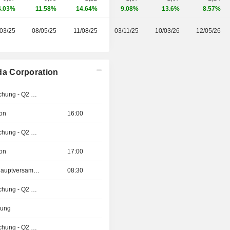
4.03%
11.58%
14.64%
9.08%
13.6%
8.57%
03/25
08/05/25
11/08/25
03/11/25
10/03/26
12/05/26
da Corporation
Ergebnisveröffentlichung - Q2 2026
ion
16:00
Ergebnisveröffentlichung - Q2 2026
ion
17:00
Außerordentliche Hauptversammlung
08:30
Ergebnisveröffentlichung - Q2 2026
zung
Ergebnisveröffentlichung - Q2 2026