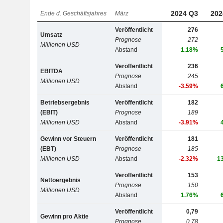
2024 Q3
202
Ende d. Geschäftsjahres
März
Veröffentlicht
276
Umsatz
Prognose
272
Millionen USD
Abstand
1.18%
Veröffentlicht
236
EBITDA
Prognose
245
Millionen USD
Abstand
-3.59%
Betriebsergebnis
Veröffentlicht
182
(EBIT)
Prognose
189
Millionen USD
Abstand
-3.91%
Gewinn vor Steuern
Veröffentlicht
181
(EBT)
Prognose
185
Millionen USD
Abstand
-2.32%
1
Veröffentlicht
153
Nettoergebnis
Prognose
150
Millionen USD
Abstand
1.76%
Veröffentlicht
0,79
Gewinn pro Aktie
Prognose
0,78