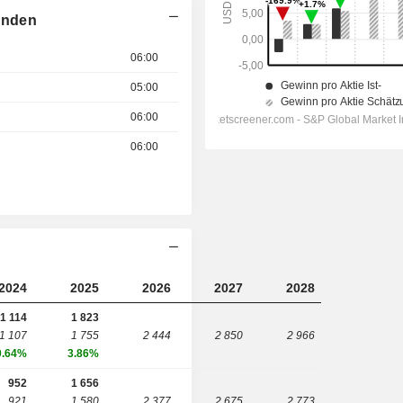
enden
06:00
05:00
06:00
06:00
2024
2025
2026
2027
2028
1 114
1 823
1 107
1 755
2 444
2 850
2 966
0.64%
3.86%
952
1 656
921
1 580
2 377
2 675
2 773