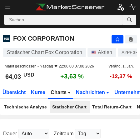
FOX CORPORATION
64,03
$
+3,63 %
FOX CORPORATION
Statischer Chart Fox Corporation
Aktien
A2PF3K
Markt geschlossen -
Nasdaq
22:00:00 07.08.2026
Veränd. 1. Jan.
USD
+3,63 %
64,03
-12,37 %
Übersicht
Kurse
Charts
Nachrichten
Unterneh
Technische Analyse
Statischer Chart
Total Return-Chart
N
Dauer
Zeitraum