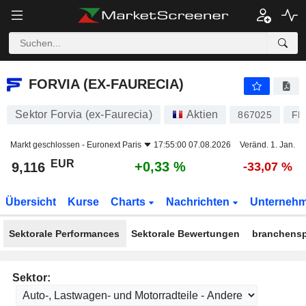
FORVIA (EX-FAURECIA)
9,116
€
+0,33 %
FORVIA (EX-FAURECIA)
Sektor Forvia (ex-Faurecia)
Aktien
867025
FR
Markt geschlossen -
Euronext Paris
17:55:00 07.08.2026
Veränd. 1. Jan.
EUR
+0,33 %
9,116
-33,07 %
Übersicht
Kurse
Charts
Nachrichten
Unterneh
Sektorale Performances
Sektorale Bewertungen
branchensp
Sektor: