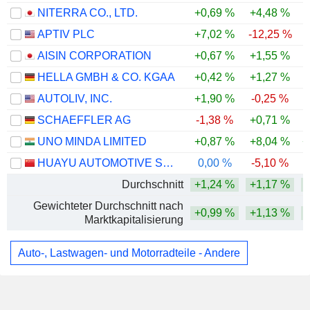
NITERRA CO., LTD.
+0,69 %
+4,48 %
APTIV PLC
+7,02 %
-12,25 %
-
AISIN CORPORATION
+0,67 %
+1,55 %
HELLA GMBH & CO. KGAA
+0,42 %
+1,27 %
AUTOLIV, INC.
+1,90 %
-0,25 %
SCHAEFFLER AG
-1,38 %
+0,71 %
-
UNO MINDA LIMITED
+0,87 %
+8,04 %
+
HUAYU AUTOMOTIVE SYSTEMS COMPANY LIMITED
0,00 %
-5,10 %
Durchschnitt
+1,24 %
+1,17 %
Gewichteter Durchschnitt nach
+0,99 %
+1,13 %
Marktkapitalisierung
Auto-, Lastwagen- und Motorradteile - Andere