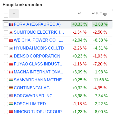
Hauptkonkurrenten
V
%
% 5 Tage
FORVIA (EX-FAURECIA)
+0,33 %
+2,68 %
SUMITOMO ELECTRIC INDUSTRIES, LTD.
-1,34 %
-2,50 %
WEICHAI POWER CO., LTD.
+2,04 %
+6,38 %
HYUNDAI MOBIS CO.,LTD
-2,26 %
+4,31 %
DENSO CORPORATION
+0,23 %
-1,93 %
FUYAO GLASS INDUSTRY GROUP CO., LTD.
-1,16 %
-7,20 %
MAGNA INTERNATIONAL INC.
+3,09 %
+1,98 %
+
SAMVARDHANA MOTHERSON INTERNATIONAL LIMITED
+9,25 %
+11,68 %
+
CONTINENTAL AG
+0,32 %
-4,95 %
BORGWARNER INC.
+3,98 %
+7,34 %
BOSCH LIMITED
-1,18 %
+2,22 %
NINGBO TUOPU GROUP CO.,LTD.
+1,23 %
+8,00 %