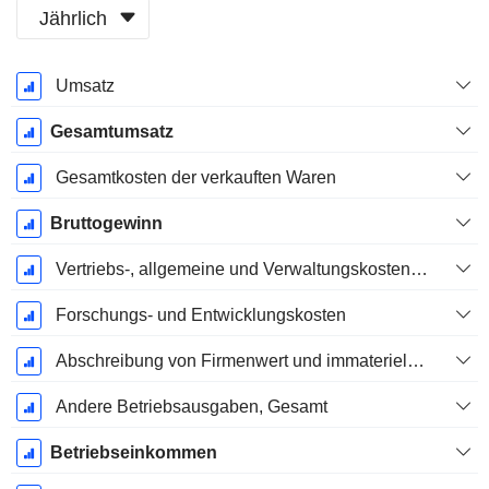
Jährlich
Ende d.
Umsatz
Geschäftsjahres:
Dezember
Gesamtumsatz
Gesamtkosten der verkauften Waren
Bruttogewinn
Vertriebs-, allgemeine und Verwaltungskosten, Gesamt
Forschungs- und Entwicklungskosten
Abschreibung von Firmenwert und immateriellen Vermögenswerten - (GuV)
Andere Betriebsausgaben, Gesamt
Betriebseinkommen