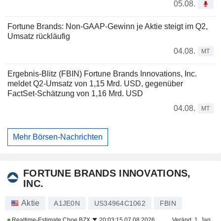
05.08.
Fortune Brands: Non-GAAP-Gewinn je Aktie steigt im Q2,
Umsatz rückläufig
04.08.
MT
Ergebnis-Blitz (FBIN) Fortune Brands Innovations, Inc.
meldet Q2-Umsatz von 1,15 Mrd. USD, gegenüber
FactSet-Schätzung von 1,16 Mrd. USD
04.08.
MT
Mehr Börsen-Nachrichten
FORTUNE BRANDS INNOVATIONS,
INC.
Aktie
A1JE0N
US34964C1062
FBIN
Realtime-Estimate
Cboe BZX
20:03:15 07.08.2026
Veränd. 1. Jan.