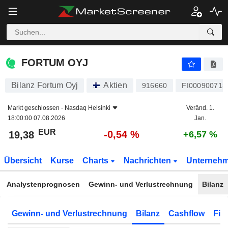
FORTUM OYJ
19,38
€
-0,54 %
FORTUM OYJ
Bilanz Fortum Oyj
Aktien
916660
FI000900713
Markt geschlossen -
Nasdaq Helsinki
Veränd. 1.
18:00:00 07.08.2026
Jan.
EUR
-0,54 %
19,38
+6,57 %
Übersicht
Kurse
Charts
Nachrichten
Unterneh
Analystenprognosen
Gewinn- und Verlustrechnung
Bilanz
Gewinn- und Verlustrechnung
Bilanz
Cashflow
Fin