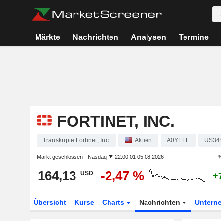
Märkte
Nachrichten
Analysen
Termine
FORTINET, INC.
Transkripte Fortinet, Inc.
Aktien
A0YEFE
US34
Markt geschlossen -
Nasdaq
22:00:01 05.08.2026
%
164,13
-2,47 %
USD
+
Übersicht
Kurse
Charts
Nachrichten
Untern