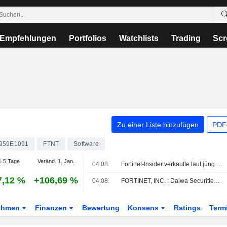
Empfehlungen
Portfolios
Watchlists
Trading
Scr
Zu einer Liste hinzufügen
PDF-
959E1091
FTNT
Software
 5 Tage
Veränd. 1. Jan.
04.08.
Fortinet-Insider verkaufte laut jüngster SEC-Meldung Aktien im Wert von 26.266.878 USD
7,12 %
+106,69 %
04.08.
FORTINET, INC. : Daiwa Securities gibt eine neutrale Bewertung ab
ehmen
Finanzen
Bewertung
Konsens
Ratings
Term