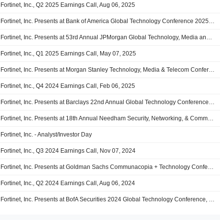
Fortinet, Inc., Q2 2025 Earnings Call, Aug 06, 2025
Fortinet, Inc. Presents at Bank of America Global Technology Conference 2025, Jun-03-2025 09:20 AM
Fortinet, Inc. Presents at 53rd Annual JPMorgan Global Technology, Media and Communications Conference, May-13-2025 02:30 PM
Fortinet, Inc., Q1 2025 Earnings Call, May 07, 2025
Fortinet, Inc. Presents at Morgan Stanley Technology, Media & Telecom Conference, Mar-04-2025 09:15 AM
Fortinet, Inc., Q4 2024 Earnings Call, Feb 06, 2025
Fortinet, Inc. Presents at Barclays 22nd Annual Global Technology Conference 2024, Dec-11-2024 01:55 PM
Fortinet, Inc. Presents at 18th Annual Needham Security, Networking, & Communications Conference, Nov-19-2024 09:30 AM
Fortinet, Inc. - Analyst/Investor Day
Fortinet, Inc., Q3 2024 Earnings Call, Nov 07, 2024
Fortinet, Inc. Presents at Goldman Sachs Communacopia + Technology Conference 2024, Sep-09-2024 09:30 AM
Fortinet, Inc., Q2 2024 Earnings Call, Aug 06, 2024
Fortinet, Inc. Presents at BofA Securities 2024 Global Technology Conference, Jun-05-2024 10:40 AM