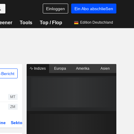
Einloggen
Ein Abo abschließen
eener
Tools
Top / Flop
Edition Deutschland
Indizes
Europa
Amerika
Asien
Bericht
MT
ZM
ine
Sektor
Derivate
ETFs