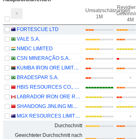
Revidieru
Umsatzschätzungen
Gewinn/Ak
1M
4M
FORTESCUE LTD
VALE S.A.
NMDC LIMITED
CSN MINERAÇÃO S.A.
KUMBA IRON ORE LIMITED
BRADESPAR S.A.
-
HBIS RESOURCES CO., LTD.
LABRADOR IRON ORE ROYALTY CORPORATION
SHANDONG JINLING MINING CO., LTD.
MGX RESOURCES LIMITED
-
Durchschnitt
Gewichteter Durchschnitt nach