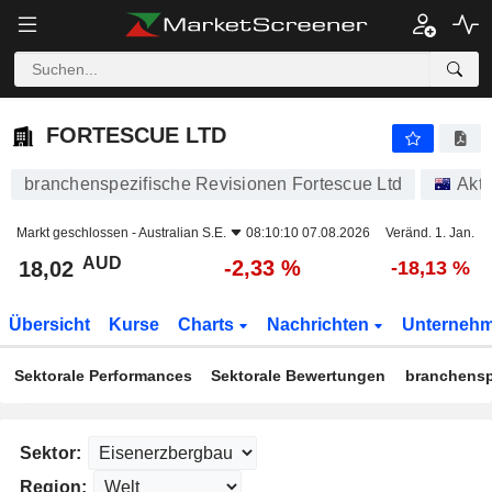
FORTESCUE LTD
18,02
$
-2,33 %
FORTESCUE LTD
branchenspezifische Revisionen Fortescue Ltd
Akti
Markt geschlossen -
Australian S.E.
08:10:10 07.08.2026
Veränd. 1. Jan.
AUD
-2,33 %
18,02
-18,13 %
Übersicht
Kurse
Charts
Nachrichten
Unterneh
Sektorale Performances
Sektorale Bewertungen
branchensp
Sektor:
Region: